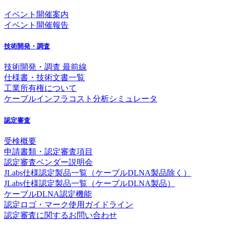
イベント開催案内
イベント開催報告
技術開発・調査
技術開発・調査 最前線
仕様書・技術文書一覧
工業所有権について
ケーブルインフラコスト分析シミュレータ
認定審査
受検概要
申請書類・認定審査項目
認定審査ベンダー説明会
JLabs仕様認定製品一覧（ケーブルDLNA製品除く）
JLabs仕様認定製品一覧（ケーブルDLNA製品）
ケーブルDLNA認定機能
認定ロゴ・マーク使用ガイドライン
認定審査に関するお問い合わせ