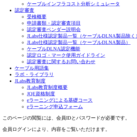
ケーブルインフラコスト分析シミュレータ
認定審査
受検概要
申請書類・認定審査項目
認定審査ベンダー説明会
JLabs仕様認定製品一覧（ケーブルDLNA製品除く
JLabs仕様認定製品一覧（ケーブルDLNA製品）
ケーブルDLNA認定機能
認定ロゴ・マーク使用ガイドライン
認定審査に関するお問い合わせ
ケーブル用語集
ラボ・ライブラリ
JLabs教育制度
JLabs教育制度概要
JQE資格制度
eラーニングによる基礎コース
eラーニング申込フォーム
このページの閲覧には、会員IDとパスワードが必要です。
会員ログインにより、内容をご覧いただけます。