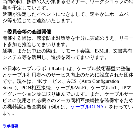
当面の間、多数の人が集まるセミナー、ワークショップの延
期を予定しています。
延期が決定したイベントにつきまして、速やかにホームペー
ジ等を通じてご連絡いたします。
・委員会等の会議開催
開催する際は、感染防止対策等を十分に実施のうえ、リモー
ト参加も推進してまいります。
延期、または中止の際は、リモート会議、E-Mail、文書共有
システム等を活用し、進捗を図ってまいります。
※日本ケーブルラボ（JLabs）は、ケーブル技術基盤の整備
とケーブル利用者へのサービス向上のために設立された団体
です。現在は、4Kサービス、ACS（Auto Configuration
Server)、PON相互接続、ケーブルWi-Fi、ケーブルIoT、IPマ
イグレーション等に取り組んでいます。また、ケーブルサー
ビスに使用される機器のメーカ間相互接続性を確保するため
の機器認定審査業務（例えば、
ケーブルDLNA
）を行ってい
ます。
ラボ概要