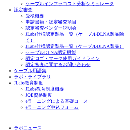
ケーブルインフラコスト分析シミュレータ
認定審査
受検概要
申請書類・認定審査項目
認定審査ベンダー説明会
JLabs仕様認定製品一覧（ケーブルDLNA製品除
く）
JLabs仕様認定製品一覧（ケーブルDLNA製品）
ケーブルDLNA認定機能
認定ロゴ・マーク使用ガイドライン
認定審査に関するお問い合わせ
ケーブル用語集
ラボ・ライブラリ
JLabs教育制度
JLabs教育制度概要
JQE資格制度
eラーニングによる基礎コース
eラーニング申込フォーム
ラボニュース