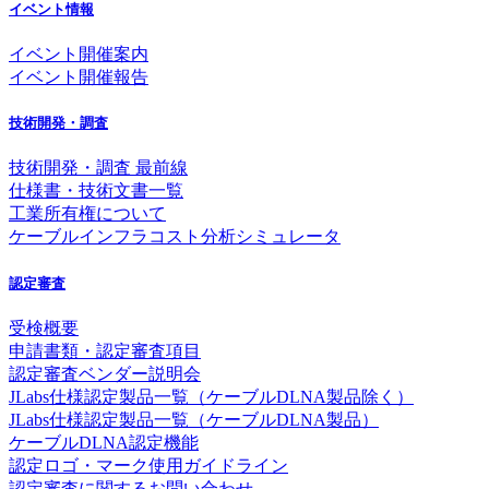
イベント情報
イベント開催案内
イベント開催報告
技術開発・調査
技術開発・調査 最前線
仕様書・技術文書一覧
工業所有権について
ケーブルインフラコスト分析シミュレータ
認定審査
受検概要
申請書類・認定審査項目
認定審査ベンダー説明会
JLabs仕様認定製品一覧（ケーブルDLNA製品除く）
JLabs仕様認定製品一覧（ケーブルDLNA製品）
ケーブルDLNA認定機能
認定ロゴ・マーク使用ガイドライン
認定審査に関するお問い合わせ