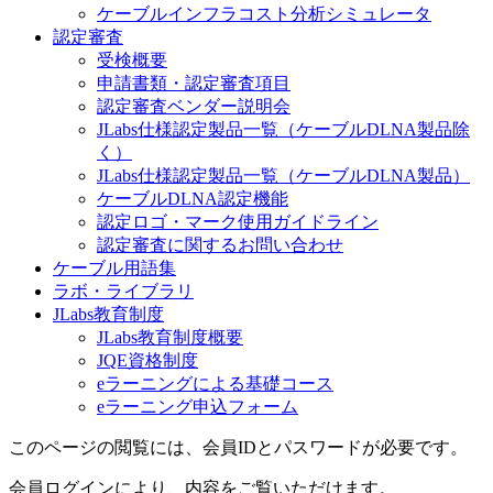
ケーブルインフラコスト分析シミュレータ
認定審査
受検概要
申請書類・認定審査項目
認定審査ベンダー説明会
JLabs仕様認定製品一覧（ケーブルDLNA製品除
く）
JLabs仕様認定製品一覧（ケーブルDLNA製品）
ケーブルDLNA認定機能
認定ロゴ・マーク使用ガイドライン
認定審査に関するお問い合わせ
ケーブル用語集
ラボ・ライブラリ
JLabs教育制度
JLabs教育制度概要
JQE資格制度
eラーニングによる基礎コース
eラーニング申込フォーム
このページの閲覧には、会員IDとパスワードが必要です。
会員ログインにより、内容をご覧いただけます。