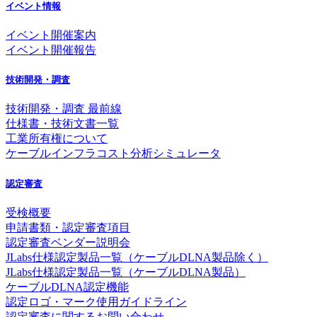
イベント情報
イベント開催案内
イベント開催報告
技術開発・調査
技術開発・調査 最前線
仕様書・技術文書一覧
工業所有権について
ケーブルインフラコスト分析シミュレータ
認定審査
受検概要
申請書類・認定審査項目
認定審査ベンダー説明会
JLabs仕様認定製品一覧（ケーブルDLNA製品除く）
JLabs仕様認定製品一覧（ケーブルDLNA製品）
ケーブルDLNA認定機能
認定ロゴ・マーク使用ガイドライン
認定審査に関するお問い合わせ