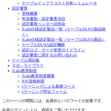
ケーブルインフラコスト分析シミュレータ
認定審査
受検概要
申請書類・認定審査項目
認定審査ベンダー説明会
JLabs仕様認定製品一覧（ケーブルDLNA製品除
く）
JLabs仕様認定製品一覧（ケーブルDLNA製品）
ケーブルDLNA認定機能
認定ロゴ・マーク使用ガイドライン
認定審査に関するお問い合わせ
ケーブル用語集
ラボ・ライブラリ
JLabs教育制度
JLabs教育制度概要
JQE資格制度
eラーニングによる基礎コース
eラーニング申込フォーム
このページの閲覧には、会員IDとパスワードが必要です。
会員ログインにより、内容をご覧いただけます。