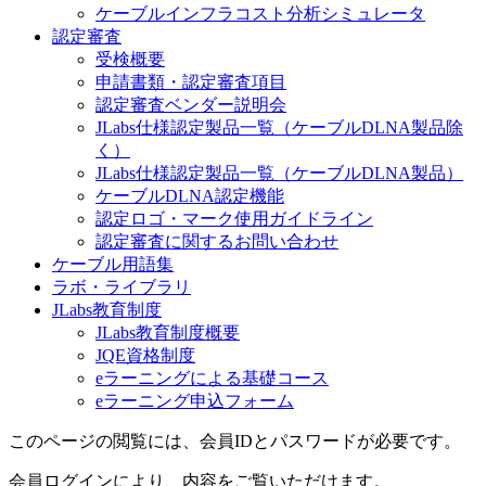
ケーブルインフラコスト分析シミュレータ
認定審査
受検概要
申請書類・認定審査項目
認定審査ベンダー説明会
JLabs仕様認定製品一覧（ケーブルDLNA製品除
く）
JLabs仕様認定製品一覧（ケーブルDLNA製品）
ケーブルDLNA認定機能
認定ロゴ・マーク使用ガイドライン
認定審査に関するお問い合わせ
ケーブル用語集
ラボ・ライブラリ
JLabs教育制度
JLabs教育制度概要
JQE資格制度
eラーニングによる基礎コース
eラーニング申込フォーム
このページの閲覧には、会員IDとパスワードが必要です。
会員ログインにより、内容をご覧いただけます。