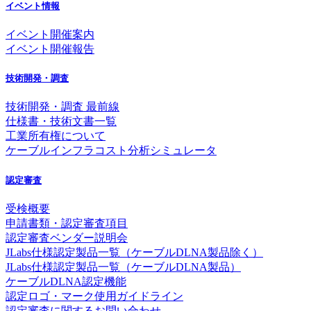
イベント情報
イベント開催案内
イベント開催報告
技術開発・調査
技術開発・調査 最前線
仕様書・技術文書一覧
工業所有権について
ケーブルインフラコスト分析シミュレータ
認定審査
受検概要
申請書類・認定審査項目
認定審査ベンダー説明会
JLabs仕様認定製品一覧（ケーブルDLNA製品除く）
JLabs仕様認定製品一覧（ケーブルDLNA製品）
ケーブルDLNA認定機能
認定ロゴ・マーク使用ガイドライン
認定審査に関するお問い合わせ