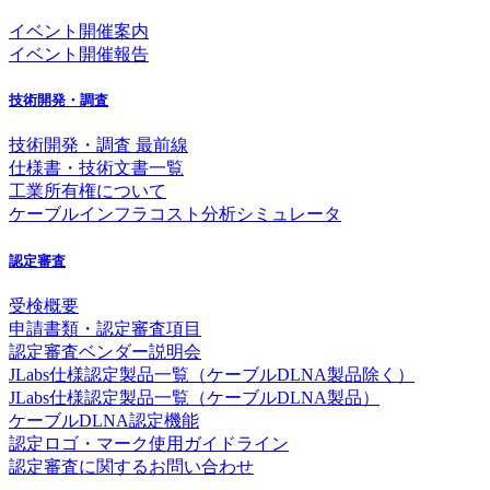
イベント開催案内
イベント開催報告
技術開発・調査
技術開発・調査 最前線
仕様書・技術文書一覧
工業所有権について
ケーブルインフラコスト分析シミュレータ
認定審査
受検概要
申請書類・認定審査項目
認定審査ベンダー説明会
JLabs仕様認定製品一覧（ケーブルDLNA製品除く）
JLabs仕様認定製品一覧（ケーブルDLNA製品）
ケーブルDLNA認定機能
認定ロゴ・マーク使用ガイドライン
認定審査に関するお問い合わせ