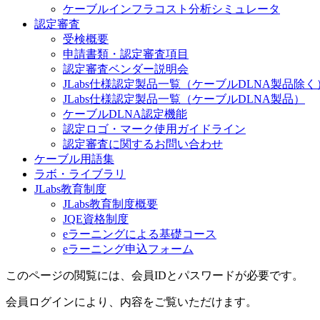
ケーブルインフラコスト分析シミュレータ
認定審査
受検概要
申請書類・認定審査項目
認定審査ベンダー説明会
JLabs仕様認定製品一覧（ケーブルDLNA製品除く
JLabs仕様認定製品一覧（ケーブルDLNA製品）
ケーブルDLNA認定機能
認定ロゴ・マーク使用ガイドライン
認定審査に関するお問い合わせ
ケーブル用語集
ラボ・ライブラリ
JLabs教育制度
JLabs教育制度概要
JQE資格制度
eラーニングによる基礎コース
eラーニング申込フォーム
このページの閲覧には、会員IDとパスワードが必要です。
会員ログインにより、内容をご覧いただけます。