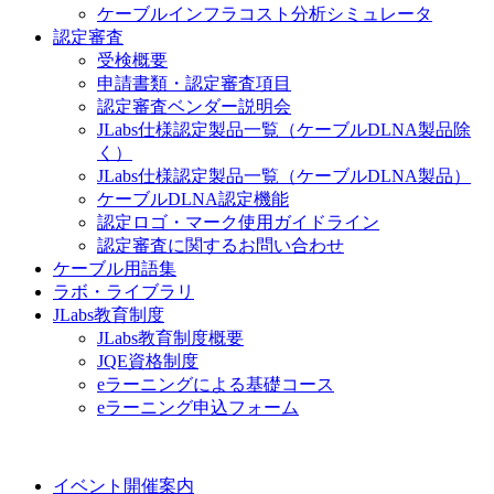
ケーブルインフラコスト分析シミュレータ
認定審査
受検概要
申請書類・認定審査項目
認定審査ベンダー説明会
JLabs仕様認定製品一覧（ケーブルDLNA製品除
く）
JLabs仕様認定製品一覧（ケーブルDLNA製品）
ケーブルDLNA認定機能
認定ロゴ・マーク使用ガイドライン
認定審査に関するお問い合わせ
ケーブル用語集
ラボ・ライブラリ
JLabs教育制度
JLabs教育制度概要
JQE資格制度
eラーニングによる基礎コース
eラーニング申込フォーム
イベント開催案内