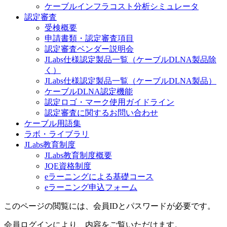
ケーブルインフラコスト分析シミュレータ
認定審査
受検概要
申請書類・認定審査項目
認定審査ベンダー説明会
JLabs仕様認定製品一覧（ケーブルDLNA製品除
く）
JLabs仕様認定製品一覧（ケーブルDLNA製品）
ケーブルDLNA認定機能
認定ロゴ・マーク使用ガイドライン
認定審査に関するお問い合わせ
ケーブル用語集
ラボ・ライブラリ
JLabs教育制度
JLabs教育制度概要
JQE資格制度
eラーニングによる基礎コース
eラーニング申込フォーム
このページの閲覧には、会員IDとパスワードが必要です。
会員ログインにより、内容をご覧いただけます。