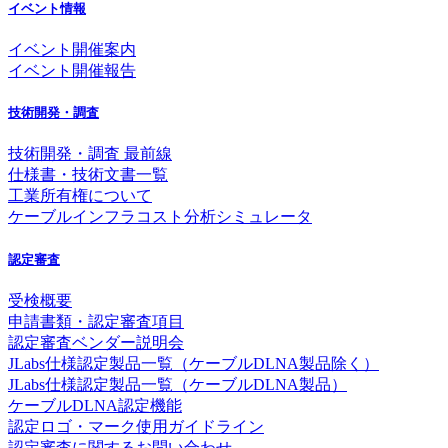
イベント情報
イベント開催案内
イベント開催報告
技術開発・調査
技術開発・調査 最前線
仕様書・技術文書一覧
工業所有権について
ケーブルインフラコスト分析シミュレータ
認定審査
受検概要
申請書類・認定審査項目
認定審査ベンダー説明会
JLabs仕様認定製品一覧（ケーブルDLNA製品除く）
JLabs仕様認定製品一覧（ケーブルDLNA製品）
ケーブルDLNA認定機能
認定ロゴ・マーク使用ガイドライン
認定審査に関するお問い合わせ