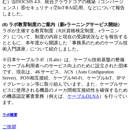
む）⑤DOCSIS 4.0、統合クラウドコアの構築（コンバージ
ェンス）⑥セキュリティ⑦IoT⑧AI応用、などについて報告
しました。
(8) ラボ教育制度のご案内（新eラーニングサービス開始）
ラボが主催する教育制度（JQE資格検定制度、eラーニン
グ）について、制度の内容と現在の受講状況などを報告する
とともに、本年度から開講した「事務系のためのケーブル技
術入門講座」について紹介しました。
※日本ケーブルラボ（JLabs）は、ケーブル技術基盤の整備
とケーブル利用者へのサービス向上のために設立された団体
です。現在は、4Kサービス、ACS（Auto Configuration
Server)、PON相互接続、ケーブルWi-Fi、ケーブルIoT、IPマ
イグレーション等に取り組んでいます。また、ケーブルサー
ビスに使用される機器のメーカ間相互接続性を確保するため
の機器認定審査業務（例えば、
ケーブルDLNA
）を行ってい
ます。
ラボ概要
ご挨拶