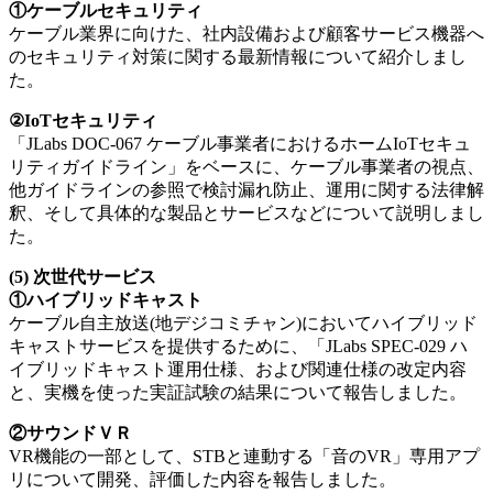
①ケーブルセキュリティ
ケーブル業界に向けた、社内設備および顧客サービス機器へ
のセキュリティ対策に関する最新情報について紹介しまし
た。
②IoTセキュリティ
「JLabs DOC-067 ケーブル事業者におけるホームIoTセキュ
リティガイドライン」をベースに、ケーブル事業者の視点、
他ガイドラインの参照で検討漏れ防止、運用に関する法律解
釈、そして具体的な製品とサービスなどについて説明しまし
た。
(5) 次世代サービス
①ハイブリッドキャスト
ケーブル自主放送(地デジコミチャン)においてハイブリッド
キャストサービスを提供するために、「JLabs SPEC-029 ハ
イブリッドキャスト運用仕様、および関連仕様の改定内容
と、実機を使った実証試験の結果について報告しました。
②サウンドＶＲ
VR機能の一部として、STBと連動する「音のVR」専用アプ
リについて開発、評価した内容を報告しました。