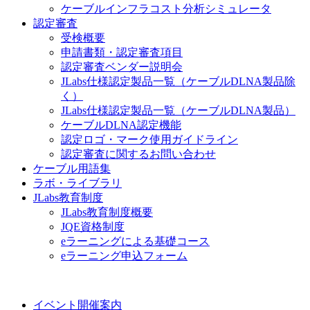
ケーブルインフラコスト分析シミュレータ
認定審査
受検概要
申請書類・認定審査項目
認定審査ベンダー説明会
JLabs仕様認定製品一覧（ケーブルDLNA製品除
く）
JLabs仕様認定製品一覧（ケーブルDLNA製品）
ケーブルDLNA認定機能
認定ロゴ・マーク使用ガイドライン
認定審査に関するお問い合わせ
ケーブル用語集
ラボ・ライブラリ
JLabs教育制度
JLabs教育制度概要
JQE資格制度
eラーニングによる基礎コース
eラーニング申込フォーム
イベント開催案内