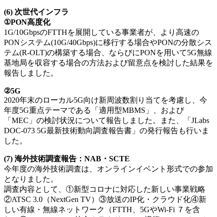
(6) 次世代インフラ
①PON高度化
1G/10GbpsのFTTHを展開している事業者が、より高速の
PONシステム(10G/40Gbps)に移行する場合やPONの分散シス
テム(R-OLT)の構築する場合、ならびにPONを用いて5G無線
基地局を収容する場合の方法および留意点を検討した結果を
報告しました。
②5G
2020年末のローカル5G向け新周波数割り当てを考慮し、今
年度5G重点テーマである「適用型MBMS」、および
「MEC」の検討状況について報告しました。また、「JLabs
DOC-073 5G最新技術動向調査報告書」の発行報告も行いま
した。
(7) 海外技術調査報告：NAB・SCTE
今年度の海外技術調査は、オンラインイベント形式での参加
となりました。
調査内容として、①新型コロナに対応した新しい事業戦略
②ATSC 3.0（NextGen TV）③放送のIP化・クラウド化④新
しい有線・無線ネットワーク（FTTH、5GやWi-Fi ７を含