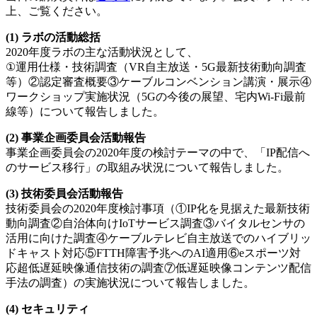
上、ご覧ください。
(1) ラボの活動総括
2020年度ラボの主な活動状況として、
①運用仕様・技術調査（VR自主放送・5G最新技術動向調査
等）②認定審査概要③ケーブルコンベンション講演・展示④
ワークショップ実施状況（5Gの今後の展望、宅内Wi-Fi最前
線等）について報告しました。
(2) 事業企画委員会活動報告
事業企画委員会の2020年度の検討テーマの中で、「IP配信へ
のサービス移行」の取組み状況について報告しました。
(3) 技術委員会活動報告
技術委員会の2020年度検討事項（①IP化を見据えた最新技術
動向調査②自治体向けIoTサービス調査③バイタルセンサの
活用に向けた調査④ケーブルテレビ自主放送でのハイブリッ
ドキャスト対応⑤FTTH障害予兆へのAI適用⑥eスポーツ対
応超低遅延映像通信技術の調査⑦低遅延映像コンテンツ配信
手法の調査）の実施状況について報告しました。
(4) セキュリティ