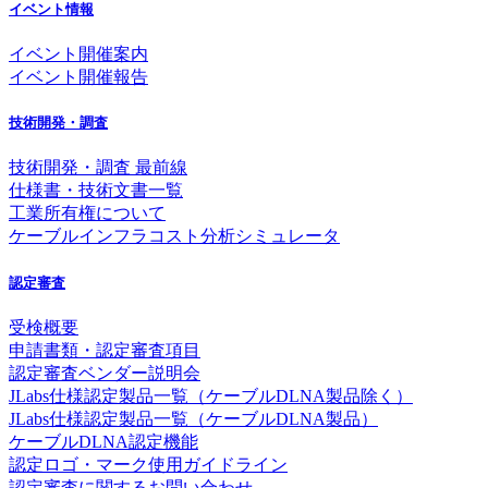
イベント情報
イベント開催案内
イベント開催報告
技術開発・調査
技術開発・調査 最前線
仕様書・技術文書一覧
工業所有権について
ケーブルインフラコスト分析シミュレータ
認定審査
受検概要
申請書類・認定審査項目
認定審査ベンダー説明会
JLabs仕様認定製品一覧（ケーブルDLNA製品除く）
JLabs仕様認定製品一覧（ケーブルDLNA製品）
ケーブルDLNA認定機能
認定ロゴ・マーク使用ガイドライン
認定審査に関するお問い合わせ