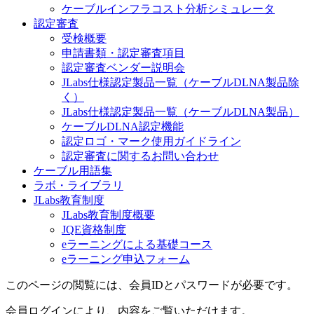
ケーブルインフラコスト分析シミュレータ
認定審査
受検概要
申請書類・認定審査項目
認定審査ベンダー説明会
JLabs仕様認定製品一覧（ケーブルDLNA製品除
く）
JLabs仕様認定製品一覧（ケーブルDLNA製品）
ケーブルDLNA認定機能
認定ロゴ・マーク使用ガイドライン
認定審査に関するお問い合わせ
ケーブル用語集
ラボ・ライブラリ
JLabs教育制度
JLabs教育制度概要
JQE資格制度
eラーニングによる基礎コース
eラーニング申込フォーム
このページの閲覧には、会員IDとパスワードが必要です。
会員ログインにより、内容をご覧いただけます。