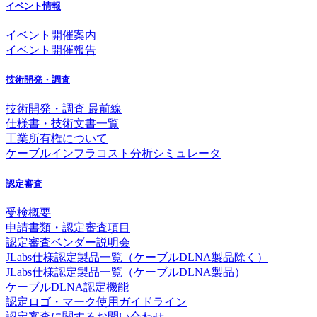
イベント情報
イベント開催案内
イベント開催報告
技術開発・調査
技術開発・調査 最前線
仕様書・技術文書一覧
工業所有権について
ケーブルインフラコスト分析シミュレータ
認定審査
受検概要
申請書類・認定審査項目
認定審査ベンダー説明会
JLabs仕様認定製品一覧（ケーブルDLNA製品除く）
JLabs仕様認定製品一覧（ケーブルDLNA製品）
ケーブルDLNA認定機能
認定ロゴ・マーク使用ガイドライン
認定審査に関するお問い合わせ