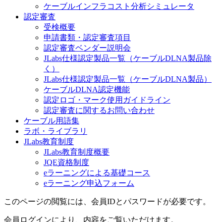
ケーブルインフラコスト分析シミュレータ
認定審査
受検概要
申請書類・認定審査項目
認定審査ベンダー説明会
JLabs仕様認定製品一覧（ケーブルDLNA製品除
く）
JLabs仕様認定製品一覧（ケーブルDLNA製品）
ケーブルDLNA認定機能
認定ロゴ・マーク使用ガイドライン
認定審査に関するお問い合わせ
ケーブル用語集
ラボ・ライブラリ
JLabs教育制度
JLabs教育制度概要
JQE資格制度
eラーニングによる基礎コース
eラーニング申込フォーム
このページの閲覧には、会員IDとパスワードが必要です。
会員ログインにより、内容をご覧いただけます。