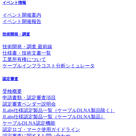
イベント情報
イベント開催案内
イベント開催報告
技術開発・調査
技術開発・調査 最前線
仕様書・技術文書一覧
工業所有権について
ケーブルインフラコスト分析シミュレータ
認定審査
受検概要
申請書類・認定審査項目
認定審査ベンダー説明会
JLabs仕様認定製品一覧（ケーブルDLNA製品除く）
JLabs仕様認定製品一覧（ケーブルDLNA製品）
ケーブルDLNA認定機能
認定ロゴ・マーク使用ガイドライン
認定審査に関するお問い合わせ