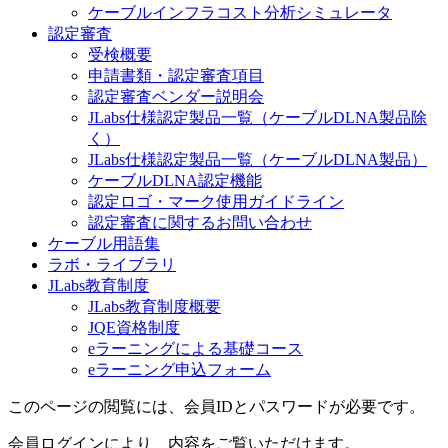
ケーブルインフラコスト分析シミュレータ
認定審査
受検概要
申請書類・認定審査項目
認定審査ベンダー説明会
JLabs仕様認定製品一覧（ケーブルDLNA製品除
く）
JLabs仕様認定製品一覧（ケーブルDLNA製品）
ケーブルDLNA認定機能
認定ロゴ・マーク使用ガイドライン
認定審査に関するお問い合わせ
ケーブル用語集
ラボ・ライブラリ
JLabs教育制度
JLabs教育制度概要
JQE資格制度
eラーニングによる基礎コース
eラーニング申込フォーム
このページの閲覧には、会員IDとパスワードが必要です。
会員ログインにより、内容をご覧いただけます。