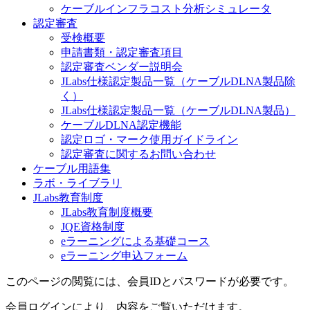
ケーブルインフラコスト分析シミュレータ
認定審査
受検概要
申請書類・認定審査項目
認定審査ベンダー説明会
JLabs仕様認定製品一覧（ケーブルDLNA製品除
く）
JLabs仕様認定製品一覧（ケーブルDLNA製品）
ケーブルDLNA認定機能
認定ロゴ・マーク使用ガイドライン
認定審査に関するお問い合わせ
ケーブル用語集
ラボ・ライブラリ
JLabs教育制度
JLabs教育制度概要
JQE資格制度
eラーニングによる基礎コース
eラーニング申込フォーム
このページの閲覧には、会員IDとパスワードが必要です。
会員ログインにより、内容をご覧いただけます。