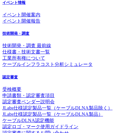
イベント情報
イベント開催案内
イベント開催報告
技術開発・調査
技術開発・調査 最前線
仕様書・技術文書一覧
工業所有権について
ケーブルインフラコスト分析シミュレータ
認定審査
受検概要
申請書類・認定審査項目
認定審査ベンダー説明会
JLabs仕様認定製品一覧（ケーブルDLNA製品除く）
JLabs仕様認定製品一覧（ケーブルDLNA製品）
ケーブルDLNA認定機能
認定ロゴ・マーク使用ガイドライン
認定審査に関するお問い合わせ