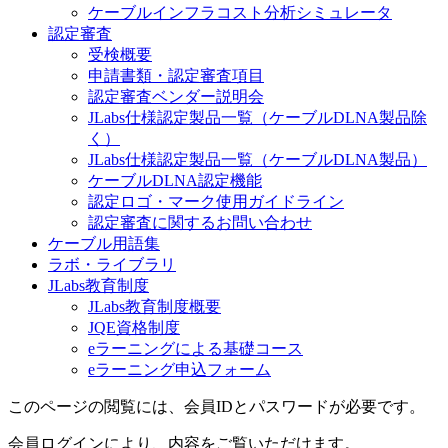
ケーブルインフラコスト分析シミュレータ
認定審査
受検概要
申請書類・認定審査項目
認定審査ベンダー説明会
JLabs仕様認定製品一覧（ケーブルDLNA製品除
く）
JLabs仕様認定製品一覧（ケーブルDLNA製品）
ケーブルDLNA認定機能
認定ロゴ・マーク使用ガイドライン
認定審査に関するお問い合わせ
ケーブル用語集
ラボ・ライブラリ
JLabs教育制度
JLabs教育制度概要
JQE資格制度
eラーニングによる基礎コース
eラーニング申込フォーム
このページの閲覧には、会員IDとパスワードが必要です。
会員ログインにより、内容をご覧いただけます。