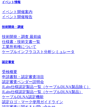
イベント情報
イベント開催案内
イベント開催報告
技術開発・調査
技術開発・調査 最前線
仕様書・技術文書一覧
工業所有権について
ケーブルインフラコスト分析シミュレータ
認定審査
受検概要
申請書類・認定審査項目
認定審査ベンダー説明会
JLabs仕様認定製品一覧（ケーブルDLNA製品除く）
JLabs仕様認定製品一覧（ケーブルDLNA製品）
ケーブルDLNA認定機能
認定ロゴ・マーク使用ガイドライン
認定審査に関するお問い合わせ