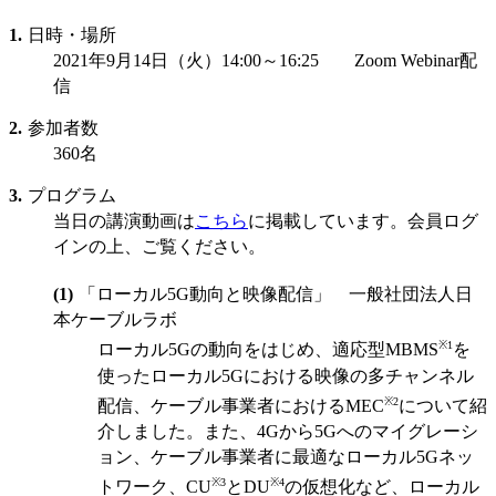
日時・場所
2021年9月14日（火）14:00～16:25 Zoom Webinar配
信
参加者数
360名
プログラム
当日の講演動画は
こちら
に掲載しています。会員ログ
インの上、ご覧ください。
「ローカル5G動向と映像配信」 一般社団法人日
本ケーブルラボ
※1
ローカル5Gの動向をはじめ、適応型MBMS
を
使ったローカル5Gにおける映像の多チャンネル
※2
配信、ケーブル事業者におけるMEC
について紹
介しました。また、4Gから5Gへのマイグレーシ
ョン、ケーブル事業者に最適なローカル5Gネッ
※3
※4
トワーク、CU
とDU
の仮想化など、ローカル