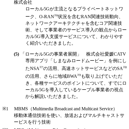
株式会社
ローカル5Gが主流となるプライベートネットワ
※6
ーク、O-RAN
状況を含むRAN関連技術動向、
ネットワークアーキテクチャを含むコア関連技
術、そして事業者のサービス導入の観点からロー
カル5G導入支援サービスについて、わかりやす
く紹介いただきました。
「ローカル5Gの事業者展開」 株式会社愛媛CATV
専用アプリ「しまなみロードムービー」を例にし
※7
※8
たNSA
の活用、高速ネットサービスなどのSA
※9
の活用、さらに地域BWA
も取り上げていただ
き、各種サービスのポイントについて、すでにロ
ーカル5Gを導入しているケーブル事業者の視点
から解説いただきました。
MBMS（Multimedia Broadcast and Multicast Service）
移動体通信技術を使い、放送およびマルチキャストサ
ービスを行う技術