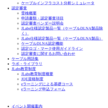
ケーブルインフラコスト分析シミュレータ
認定審査
受検概要
申請書類・認定審査項目
認定審査ベンダー説明会
JLabs仕様認定製品一覧（ケーブルDLNA製品除
く）
JLabs仕様認定製品一覧（ケーブルDLNA製品）
ケーブルDLNA認定機能
認定ロゴ・マーク使用ガイドライン
認定審査に関するお問い合わせ
ケーブル用語集
ラボ・ライブラリ
JLabs教育制度
JLabs教育制度概要
JQE資格制度
eラーニングによる基礎コース
eラーニング申込フォーム
イベント開催案内