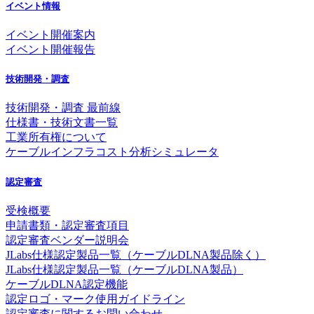
イベント情報
イベント開催案内
イベント開催報告
技術開発・調査
技術開発・調査 最前線
仕様書・技術文書一覧
工業所有権について
ケーブルインフラコスト分析シミュレータ
認定審査
受検概要
申請書類・認定審査項目
認定審査ベンダー説明会
JLabs仕様認定製品一覧（ケーブルDLNA製品除く）
JLabs仕様認定製品一覧（ケーブルDLNA製品）
ケーブルDLNA認定機能
認定ロゴ・マーク使用ガイドライン
認定審査に関するお問い合わせ