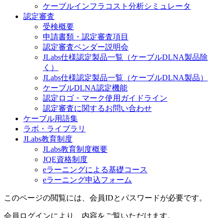
ケーブルインフラコスト分析シミュレータ
認定審査
受検概要
申請書類・認定審査項目
認定審査ベンダー説明会
JLabs仕様認定製品一覧（ケーブルDLNA製品除
く）
JLabs仕様認定製品一覧（ケーブルDLNA製品）
ケーブルDLNA認定機能
認定ロゴ・マーク使用ガイドライン
認定審査に関するお問い合わせ
ケーブル用語集
ラボ・ライブラリ
JLabs教育制度
JLabs教育制度概要
JQE資格制度
eラーニングによる基礎コース
eラーニング申込フォーム
このページの閲覧には、会員IDとパスワードが必要です。
会員ログインにより、内容をご覧いただけます。