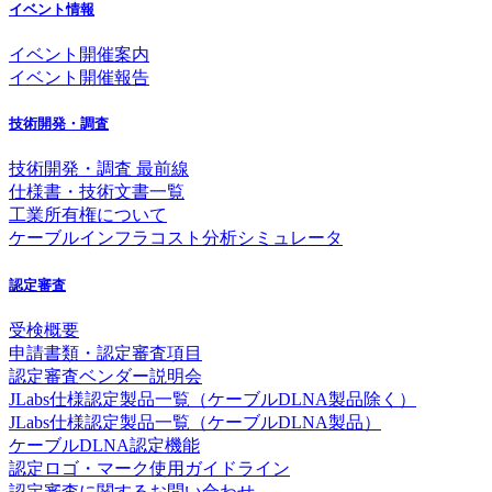
イベント情報
イベント開催案内
イベント開催報告
技術開発・調査
技術開発・調査 最前線
仕様書・技術文書一覧
工業所有権について
ケーブルインフラコスト分析シミュレータ
認定審査
受検概要
申請書類・認定審査項目
認定審査ベンダー説明会
JLabs仕様認定製品一覧（ケーブルDLNA製品除く）
JLabs仕様認定製品一覧（ケーブルDLNA製品）
ケーブルDLNA認定機能
認定ロゴ・マーク使用ガイドライン
認定審査に関するお問い合わせ