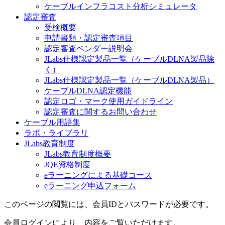
ケーブルインフラコスト分析シミュレータ
認定審査
受検概要
申請書類・認定審査項目
認定審査ベンダー説明会
JLabs仕様認定製品一覧（ケーブルDLNA製品除
く）
JLabs仕様認定製品一覧（ケーブルDLNA製品）
ケーブルDLNA認定機能
認定ロゴ・マーク使用ガイドライン
認定審査に関するお問い合わせ
ケーブル用語集
ラボ・ライブラリ
JLabs教育制度
JLabs教育制度概要
JQE資格制度
eラーニングによる基礎コース
eラーニング申込フォーム
このページの閲覧には、会員IDとパスワードが必要です。
会員ログインにより、内容をご覧いただけます。