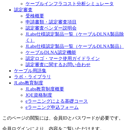
ケーブルインフラコスト分析シミュレータ
認定審査
受検概要
申請書類・認定審査項目
認定審査ベンダー説明会
JLabs仕様認定製品一覧（ケーブルDLNA製品除
く）
JLabs仕様認定製品一覧（ケーブルDLNA製品）
ケーブルDLNA認定機能
認定ロゴ・マーク使用ガイドライン
認定審査に関するお問い合わせ
ケーブル用語集
ラボ・ライブラリ
JLabs教育制度
JLabs教育制度概要
JQE資格制度
eラーニングによる基礎コース
eラーニング申込フォーム
このページの閲覧には、会員IDとパスワードが必要です。
会員ログインにより、内容をご覧いただけます。