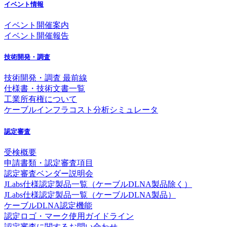
イベント情報
イベント開催案内
イベント開催報告
技術開発・調査
技術開発・調査 最前線
仕様書・技術文書一覧
工業所有権について
ケーブルインフラコスト分析シミュレータ
認定審査
受検概要
申請書類・認定審査項目
認定審査ベンダー説明会
JLabs仕様認定製品一覧（ケーブルDLNA製品除く）
JLabs仕様認定製品一覧（ケーブルDLNA製品）
ケーブルDLNA認定機能
認定ロゴ・マーク使用ガイドライン
認定審査に関するお問い合わせ