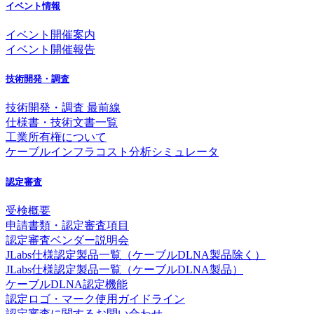
イベント情報
イベント開催案内
イベント開催報告
技術開発・調査
技術開発・調査 最前線
仕様書・技術文書一覧
工業所有権について
ケーブルインフラコスト分析シミュレータ
認定審査
受検概要
申請書類・認定審査項目
認定審査ベンダー説明会
JLabs仕様認定製品一覧（ケーブルDLNA製品除く）
JLabs仕様認定製品一覧（ケーブルDLNA製品）
ケーブルDLNA認定機能
認定ロゴ・マーク使用ガイドライン
認定審査に関するお問い合わせ