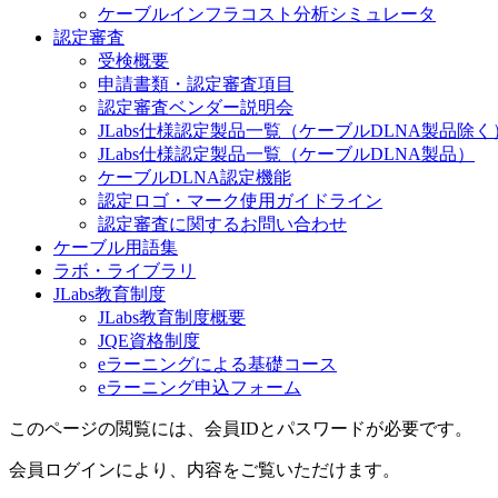
ケーブルインフラコスト分析シミュレータ
認定審査
受検概要
申請書類・認定審査項目
認定審査ベンダー説明会
JLabs仕様認定製品一覧（ケーブルDLNA製品除く
JLabs仕様認定製品一覧（ケーブルDLNA製品）
ケーブルDLNA認定機能
認定ロゴ・マーク使用ガイドライン
認定審査に関するお問い合わせ
ケーブル用語集
ラボ・ライブラリ
JLabs教育制度
JLabs教育制度概要
JQE資格制度
eラーニングによる基礎コース
eラーニング申込フォーム
このページの閲覧には、会員IDとパスワードが必要です。
会員ログインにより、内容をご覧いただけます。