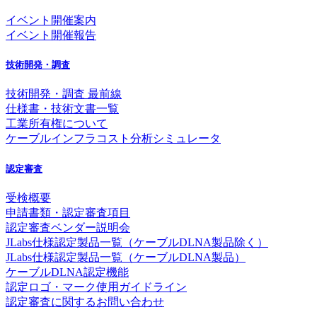
イベント開催案内
イベント開催報告
技術開発・調査
技術開発・調査 最前線
仕様書・技術文書一覧
工業所有権について
ケーブルインフラコスト分析シミュレータ
認定審査
受検概要
申請書類・認定審査項目
認定審査ベンダー説明会
JLabs仕様認定製品一覧（ケーブルDLNA製品除く）
JLabs仕様認定製品一覧（ケーブルDLNA製品）
ケーブルDLNA認定機能
認定ロゴ・マーク使用ガイドライン
認定審査に関するお問い合わせ