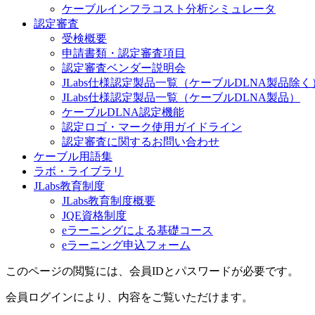
ケーブルインフラコスト分析シミュレータ
認定審査
受検概要
申請書類・認定審査項目
認定審査ベンダー説明会
JLabs仕様認定製品一覧（ケーブルDLNA製品除く
JLabs仕様認定製品一覧（ケーブルDLNA製品）
ケーブルDLNA認定機能
認定ロゴ・マーク使用ガイドライン
認定審査に関するお問い合わせ
ケーブル用語集
ラボ・ライブラリ
JLabs教育制度
JLabs教育制度概要
JQE資格制度
eラーニングによる基礎コース
eラーニング申込フォーム
このページの閲覧には、会員IDとパスワードが必要です。
会員ログインにより、内容をご覧いただけます。