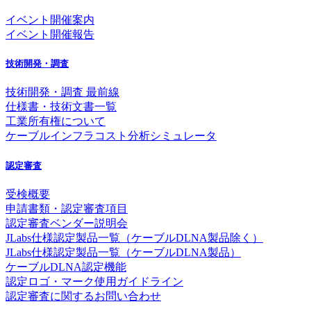
イベント開催案内
イベント開催報告
技術開発・調査
技術開発・調査 最前線
仕様書・技術文書一覧
工業所有権について
ケーブルインフラコスト分析シミュレータ
認定審査
受検概要
申請書類・認定審査項目
認定審査ベンダー説明会
JLabs仕様認定製品一覧（ケーブルDLNA製品除く）
JLabs仕様認定製品一覧（ケーブルDLNA製品）
ケーブルDLNA認定機能
認定ロゴ・マーク使用ガイドライン
認定審査に関するお問い合わせ