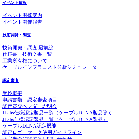
イベント情報
イベント開催案内
イベント開催報告
技術開発・調査
技術開発・調査 最前線
仕様書・技術文書一覧
工業所有権について
ケーブルインフラコスト分析シミュレータ
認定審査
受検概要
申請書類・認定審査項目
認定審査ベンダー説明会
JLabs仕様認定製品一覧（ケーブルDLNA製品除く）
JLabs仕様認定製品一覧（ケーブルDLNA製品）
ケーブルDLNA認定機能
認定ロゴ・マーク使用ガイドライン
認定審査に関するお問い合わせ