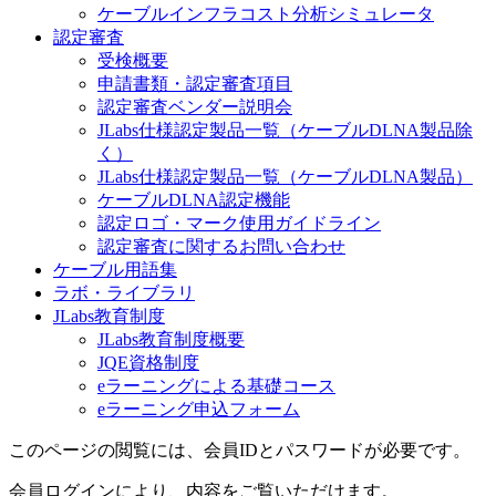
ケーブルインフラコスト分析シミュレータ
認定審査
受検概要
申請書類・認定審査項目
認定審査ベンダー説明会
JLabs仕様認定製品一覧（ケーブルDLNA製品除
く）
JLabs仕様認定製品一覧（ケーブルDLNA製品）
ケーブルDLNA認定機能
認定ロゴ・マーク使用ガイドライン
認定審査に関するお問い合わせ
ケーブル用語集
ラボ・ライブラリ
JLabs教育制度
JLabs教育制度概要
JQE資格制度
eラーニングによる基礎コース
eラーニング申込フォーム
このページの閲覧には、会員IDとパスワードが必要です。
会員ログインにより、内容をご覧いただけます。