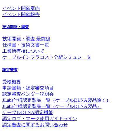
イベント開催案内
イベント開催報告
技術開発・調査
技術開発・調査 最前線
仕様書・技術文書一覧
工業所有権について
ケーブルインフラコスト分析シミュレータ
認定審査
受検概要
申請書類・認定審査項目
認定審査ベンダー説明会
JLabs仕様認定製品一覧（ケーブルDLNA製品除く）
JLabs仕様認定製品一覧（ケーブルDLNA製品）
ケーブルDLNA認定機能
認定ロゴ・マーク使用ガイドライン
認定審査に関するお問い合わせ