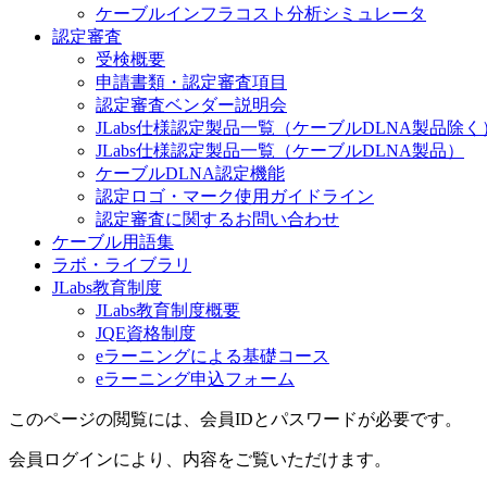
ケーブルインフラコスト分析シミュレータ
認定審査
受検概要
申請書類・認定審査項目
認定審査ベンダー説明会
JLabs仕様認定製品一覧（ケーブルDLNA製品除く
JLabs仕様認定製品一覧（ケーブルDLNA製品）
ケーブルDLNA認定機能
認定ロゴ・マーク使用ガイドライン
認定審査に関するお問い合わせ
ケーブル用語集
ラボ・ライブラリ
JLabs教育制度
JLabs教育制度概要
JQE資格制度
eラーニングによる基礎コース
eラーニング申込フォーム
このページの閲覧には、会員IDとパスワードが必要です。
会員ログインにより、内容をご覧いただけます。