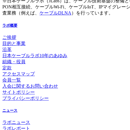
※日本ケーブルラボ（JLabs）は、ケーブル技術基盤の整備とケーブル
PON相互接続、ケーブルWi-Fi、ケーブルIoT、IPマ
査業務（例えば、
ケーブルDLNA
）を行っています。
ラボ概要
ご挨拶
目的と事業
沿革
日本ケーブルラボ10年のあゆみ
組織・役員
定款
アクセスマップ
会員一覧
入会に関するお問い合わせ
サイトポリシー
プライバシーポリシー
ニュース
ラボニュース
ラボレポート