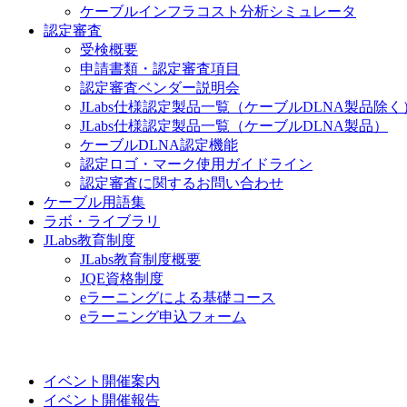
ケーブルインフラコスト分析シミュレータ
認定審査
受検概要
申請書類・認定審査項目
認定審査ベンダー説明会
JLabs仕様認定製品一覧（ケーブルDLNA製品除く
JLabs仕様認定製品一覧（ケーブルDLNA製品）
ケーブルDLNA認定機能
認定ロゴ・マーク使用ガイドライン
認定審査に関するお問い合わせ
ケーブル用語集
ラボ・ライブラリ
JLabs教育制度
JLabs教育制度概要
JQE資格制度
eラーニングによる基礎コース
eラーニング申込フォーム
イベント開催案内
イベント開催報告