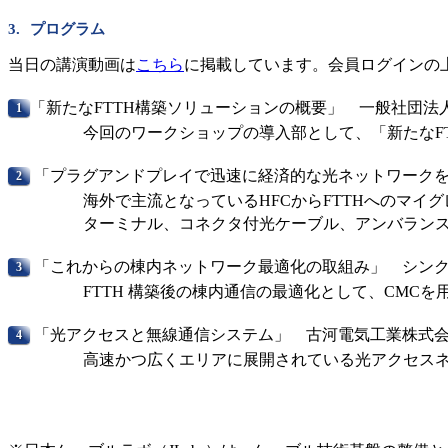
プログラム
当日の講演動画は
こちら
に掲載しています。会員ログインの
「新たなFTTH構築ソリューションの概要」 一般社団法
今回のワークショップの導入部として、「新たなFT
「プラグアンドプレイで迅速に経済的な光ネットワーク
海外で主流となっているHFCからFTTHへのマ
ターミナル、コネクタ付光ケーブル、アンバラン
「これからの棟内ネットワーク最適化の取組み」 シン
FTTH 構築後の棟内通信の最適化として、CMCを用
「光アクセスと無線通信システム」 古河電気工業株式
高速かつ広くエリアに展開されている光アクセスネッ