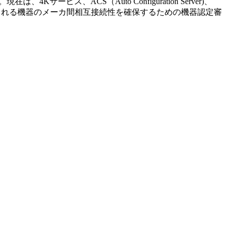
ス、ACS（Auto Configuration Server)、
使用される機器のメーカ間相互接続性を確保するための機器認定審