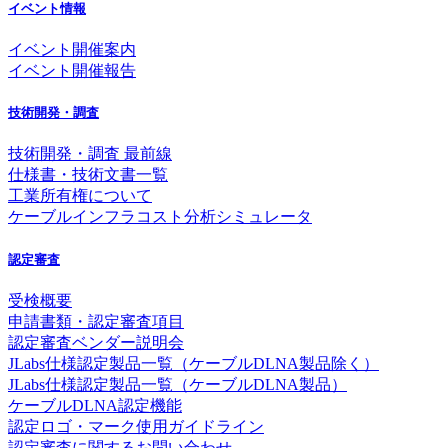
イベント情報
イベント開催案内
イベント開催報告
技術開発・調査
技術開発・調査 最前線
仕様書・技術文書一覧
工業所有権について
ケーブルインフラコスト分析シミュレータ
認定審査
受検概要
申請書類・認定審査項目
認定審査ベンダー説明会
JLabs仕様認定製品一覧（ケーブルDLNA製品除く）
JLabs仕様認定製品一覧（ケーブルDLNA製品）
ケーブルDLNA認定機能
認定ロゴ・マーク使用ガイドライン
認定審査に関するお問い合わせ