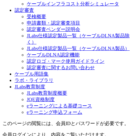
ケーブルインフラコスト分析シミュレータ
認定審査
受検概要
申請書類・認定審査項目
認定審査ベンダー説明会
JLabs仕様認定製品一覧（ケーブルDLNA製品除
く）
JLabs仕様認定製品一覧（ケーブルDLNA製品）
ケーブルDLNA認定機能
認定ロゴ・マーク使用ガイドライン
認定審査に関するお問い合わせ
ケーブル用語集
ラボ・ライブラリ
JLabs教育制度
JLabs教育制度概要
JQE資格制度
eラーニングによる基礎コース
eラーニング申込フォーム
このページの閲覧には、会員IDとパスワードが必要です。
会員ログインにより、内容をご覧いただけます。