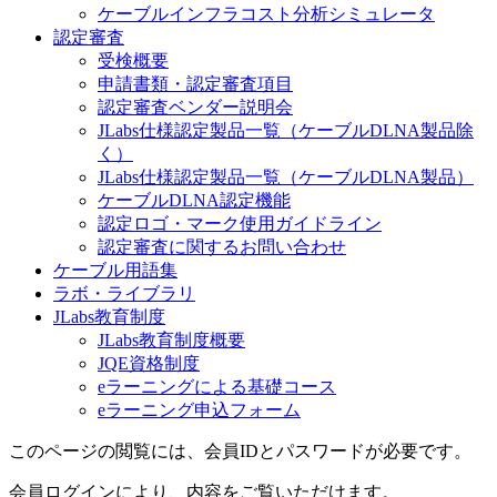
ケーブルインフラコスト分析シミュレータ
認定審査
受検概要
申請書類・認定審査項目
認定審査ベンダー説明会
JLabs仕様認定製品一覧（ケーブルDLNA製品除
く）
JLabs仕様認定製品一覧（ケーブルDLNA製品）
ケーブルDLNA認定機能
認定ロゴ・マーク使用ガイドライン
認定審査に関するお問い合わせ
ケーブル用語集
ラボ・ライブラリ
JLabs教育制度
JLabs教育制度概要
JQE資格制度
eラーニングによる基礎コース
eラーニング申込フォーム
このページの閲覧には、会員IDとパスワードが必要です。
会員ログインにより、内容をご覧いただけます。