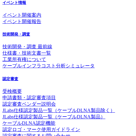
イベント情報
イベント開催案内
イベント開催報告
技術開発・調査
技術開発・調査 最前線
仕様書・技術文書一覧
工業所有権について
ケーブルインフラコスト分析シミュレータ
認定審査
受検概要
申請書類・認定審査項目
認定審査ベンダー説明会
JLabs仕様認定製品一覧（ケーブルDLNA製品除く）
JLabs仕様認定製品一覧（ケーブルDLNA製品）
ケーブルDLNA認定機能
認定ロゴ・マーク使用ガイドライン
認定審査に関するお問い合わせ