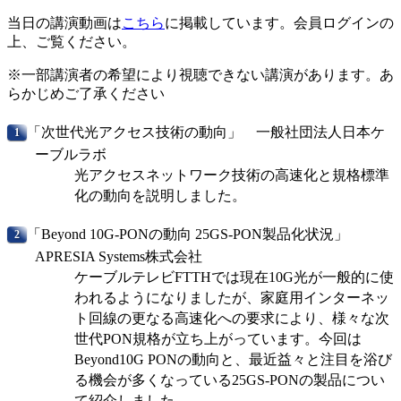
当日の講演動画は
こちら
に掲載しています。会員ログインの
上、ご覧ください。
※一部講演者の希望により視聴できない講演があります。あ
らかじめご了承ください
「次世代光アクセス技術の動向」 一般社団法人日本ケ
ーブルラボ
光アクセスネットワーク技術の高速化と規格標準
化の動向を説明しました。
「Beyond 10G-PONの動向 25GS-PON製品化状況」
APRESIA Systems株式会社
ケーブルテレビFTTHでは現在10G光が一般的に使
われるようになりましたが、家庭用インターネッ
ト回線の更なる高速化への要求により、様々な次
世代PON規格が立ち上がっています。今回は
Beyond10G PONの動向と、最近益々と注目を浴び
る機会が多くなっている25GS-PONの製品につい
て紹介しました。