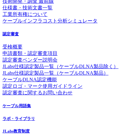
技術開発・調査 最前線
仕様書・技術文書一覧
工業所有権について
ケーブルインフラコスト分析シミュレータ
認定審査
受検概要
申請書類・認定審査項目
認定審査ベンダー説明会
JLabs仕様認定製品一覧（ケーブルDLNA製品除く）
JLabs仕様認定製品一覧（ケーブルDLNA製品）
ケーブルDLNA認定機能
認定ロゴ・マーク使用ガイドライン
認定審査に関するお問い合わせ
ケーブル用語集
ラボ・ライブラリ
JLabs教育制度