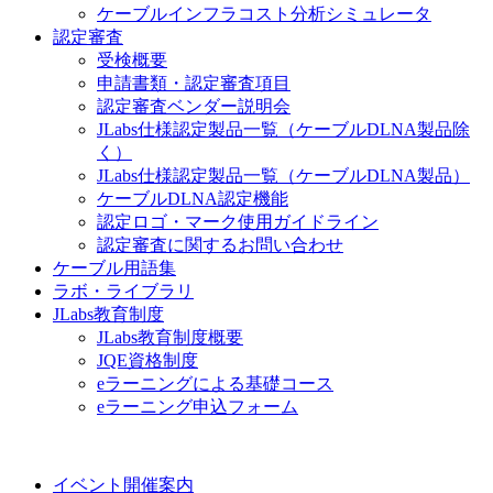
ケーブルインフラコスト分析シミュレータ
認定審査
受検概要
申請書類・認定審査項目
認定審査ベンダー説明会
JLabs仕様認定製品一覧（ケーブルDLNA製品除
く）
JLabs仕様認定製品一覧（ケーブルDLNA製品）
ケーブルDLNA認定機能
認定ロゴ・マーク使用ガイドライン
認定審査に関するお問い合わせ
ケーブル用語集
ラボ・ライブラリ
JLabs教育制度
JLabs教育制度概要
JQE資格制度
eラーニングによる基礎コース
eラーニング申込フォーム
イベント開催案内