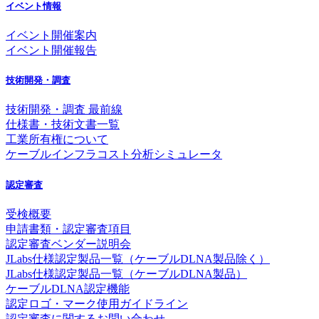
イベント情報
イベント開催案内
イベント開催報告
技術開発・調査
技術開発・調査 最前線
仕様書・技術文書一覧
工業所有権について
ケーブルインフラコスト分析シミュレータ
認定審査
受検概要
申請書類・認定審査項目
認定審査ベンダー説明会
JLabs仕様認定製品一覧（ケーブルDLNA製品除く）
JLabs仕様認定製品一覧（ケーブルDLNA製品）
ケーブルDLNA認定機能
認定ロゴ・マーク使用ガイドライン
認定審査に関するお問い合わせ