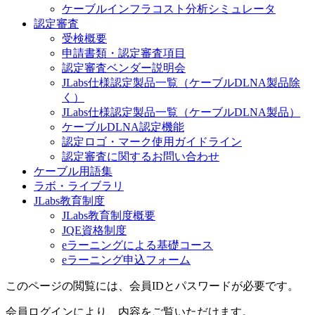
ケーブルインフラコスト分析シミュレータ
認定審査
受検概要
申請書類・認定審査項目
認定審査ベンダー説明会
JLabs仕様認定製品一覧（ケーブルDLNA製品除
く）
JLabs仕様認定製品一覧（ケーブルDLNA製品）
ケーブルDLNA認定機能
認定ロゴ・マーク使用ガイドライン
認定審査に関するお問い合わせ
ケーブル用語集
ラボ・ライブラリ
JLabs教育制度
JLabs教育制度概要
JQE資格制度
eラーニングによる基礎コース
eラーニング申込フォーム
このページの閲覧には、会員IDとパスワードが必要です。
会員ログインにより、内容をご覧いただけます。