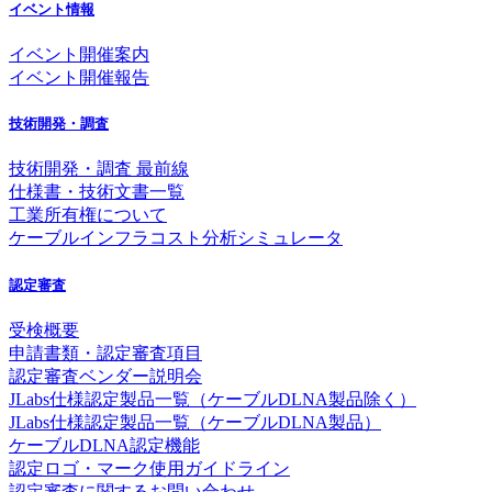
イベント情報
イベント開催案内
イベント開催報告
技術開発・調査
技術開発・調査 最前線
仕様書・技術文書一覧
工業所有権について
ケーブルインフラコスト分析シミュレータ
認定審査
受検概要
申請書類・認定審査項目
認定審査ベンダー説明会
JLabs仕様認定製品一覧（ケーブルDLNA製品除く）
JLabs仕様認定製品一覧（ケーブルDLNA製品）
ケーブルDLNA認定機能
認定ロゴ・マーク使用ガイドライン
認定審査に関するお問い合わせ