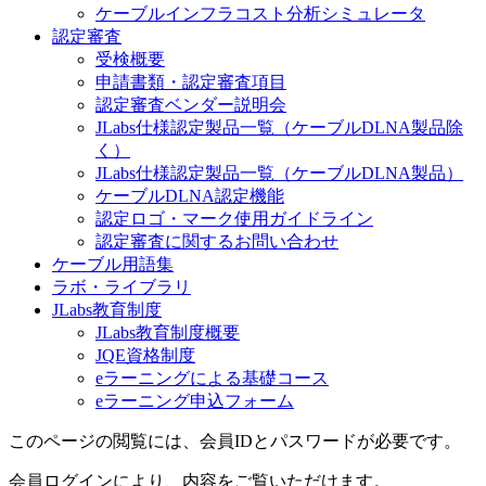
ケーブルインフラコスト分析シミュレータ
認定審査
受検概要
申請書類・認定審査項目
認定審査ベンダー説明会
JLabs仕様認定製品一覧（ケーブルDLNA製品除
く）
JLabs仕様認定製品一覧（ケーブルDLNA製品）
ケーブルDLNA認定機能
認定ロゴ・マーク使用ガイドライン
認定審査に関するお問い合わせ
ケーブル用語集
ラボ・ライブラリ
JLabs教育制度
JLabs教育制度概要
JQE資格制度
eラーニングによる基礎コース
eラーニング申込フォーム
このページの閲覧には、会員IDとパスワードが必要です。
会員ログインにより、内容をご覧いただけます。