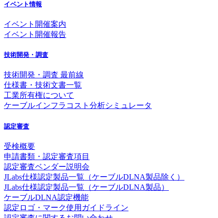
イベント情報
イベント開催案内
イベント開催報告
技術開発・調査
技術開発・調査 最前線
仕様書・技術文書一覧
工業所有権について
ケーブルインフラコスト分析シミュレータ
認定審査
受検概要
申請書類・認定審査項目
認定審査ベンダー説明会
JLabs仕様認定製品一覧（ケーブルDLNA製品除く）
JLabs仕様認定製品一覧（ケーブルDLNA製品）
ケーブルDLNA認定機能
認定ロゴ・マーク使用ガイドライン
認定審査に関するお問い合わせ