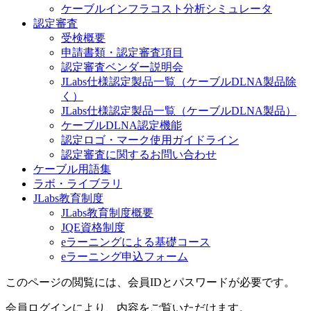
ケーブルインフラコスト分析シミュレータ
認定審査
受検概要
申請書類・認定審査項目
認定審査ベンダー説明会
JLabs仕様認定製品一覧（ケーブルDLNA製品除
く）
JLabs仕様認定製品一覧（ケーブルDLNA製品）
ケーブルDLNA認定機能
認定ロゴ・マーク使用ガイドライン
認定審査に関するお問い合わせ
ケーブル用語集
ラボ・ライブラリ
JLabs教育制度
JLabs教育制度概要
JQE資格制度
eラーニングによる基礎コース
eラーニング申込フォーム
このページの閲覧には、会員IDとパスワードが必要です。
会員ログインにより、内容をご覧いただけます。