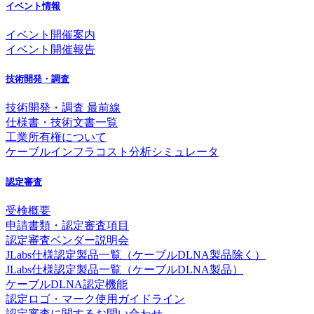
イベント情報
イベント開催案内
イベント開催報告
技術開発・調査
技術開発・調査 最前線
仕様書・技術文書一覧
工業所有権について
ケーブルインフラコスト分析シミュレータ
認定審査
受検概要
申請書類・認定審査項目
認定審査ベンダー説明会
JLabs仕様認定製品一覧（ケーブルDLNA製品除く）
JLabs仕様認定製品一覧（ケーブルDLNA製品）
ケーブルDLNA認定機能
認定ロゴ・マーク使用ガイドライン
認定審査に関するお問い合わせ