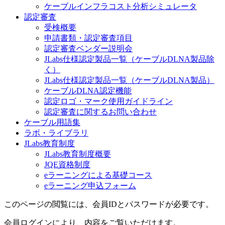
ケーブルインフラコスト分析シミュレータ
認定審査
受検概要
申請書類・認定審査項目
認定審査ベンダー説明会
JLabs仕様認定製品一覧（ケーブルDLNA製品除
く）
JLabs仕様認定製品一覧（ケーブルDLNA製品）
ケーブルDLNA認定機能
認定ロゴ・マーク使用ガイドライン
認定審査に関するお問い合わせ
ケーブル用語集
ラボ・ライブラリ
JLabs教育制度
JLabs教育制度概要
JQE資格制度
eラーニングによる基礎コース
eラーニング申込フォーム
このページの閲覧には、会員IDとパスワードが必要です。
会員ログインにより、内容をご覧いただけます。