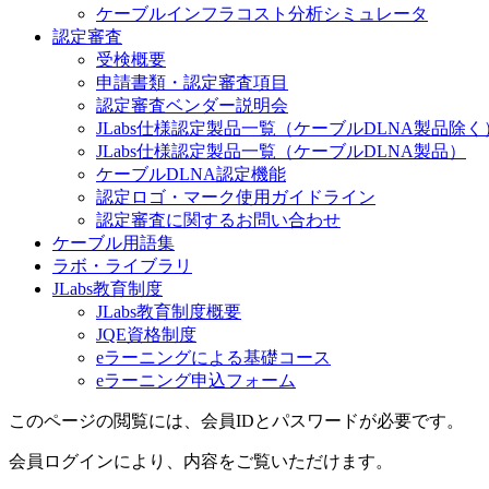
ケーブルインフラコスト分析シミュレータ
認定審査
受検概要
申請書類・認定審査項目
認定審査ベンダー説明会
JLabs仕様認定製品一覧（ケーブルDLNA製品除く
JLabs仕様認定製品一覧（ケーブルDLNA製品）
ケーブルDLNA認定機能
認定ロゴ・マーク使用ガイドライン
認定審査に関するお問い合わせ
ケーブル用語集
ラボ・ライブラリ
JLabs教育制度
JLabs教育制度概要
JQE資格制度
eラーニングによる基礎コース
eラーニング申込フォーム
このページの閲覧には、会員IDとパスワードが必要です。
会員ログインにより、内容をご覧いただけます。