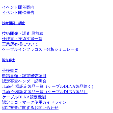
イベント開催案内
イベント開催報告
技術開発・調査
技術開発・調査 最前線
仕様書・技術文書一覧
工業所有権について
ケーブルインフラコスト分析シミュレータ
認定審査
受検概要
申請書類・認定審査項目
認定審査ベンダー説明会
JLabs仕様認定製品一覧（ケーブルDLNA製品除く）
JLabs仕様認定製品一覧（ケーブルDLNA製品）
ケーブルDLNA認定機能
認定ロゴ・マーク使用ガイドライン
認定審査に関するお問い合わせ