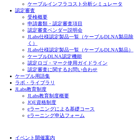
ケーブルインフラコスト分析シミュレータ
認定審査
受検概要
申請書類・認定審査項目
認定審査ベンダー説明会
JLabs仕様認定製品一覧（ケーブルDLNA製品除
く）
JLabs仕様認定製品一覧（ケーブルDLNA製品）
ケーブルDLNA認定機能
認定ロゴ・マーク使用ガイドライン
認定審査に関するお問い合わせ
ケーブル用語集
ラボ・ライブラリ
JLabs教育制度
JLabs教育制度概要
JQE資格制度
eラーニングによる基礎コース
eラーニング申込フォーム
イベント開催案内