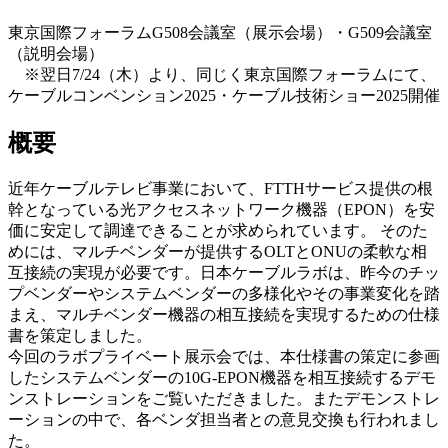
東京国際フォーラムG508会議室（展示会場）・G509会議室
（説明会場）
※翌日7/24（木）より、同じく東京国際フォーラムにて、
ケーブルコンベンション2025・ケーブル技術ショー2025開催
概要
近年ケーブルテレビ事業において、FTTHサービス提供の根
幹となっている光アクセスネットワーク機器（EPON）を安
価に安定して調達できることが求められています。 そのた
めには、マルチベンダーが提供するOLTとONUの柔軟な相
互接続の実現が必要です。日本ケーブルラボは、昨今のチッ
プベンダーやシステムベンダーの多様化やその事業変化を踏
まえ、マルチベンダー機器の相互接続を実現するための仕様
書を策定しました。
今回のラボプライベート展示会では、本仕様書の策定に参画
したシステムベンダーの10G-EPON機器を相互接続するデモ
ンストレーションをご覧いただきました。またデモンストレ
ーションの中で、各ベンダ担当者との意見交換も行われまし
た。