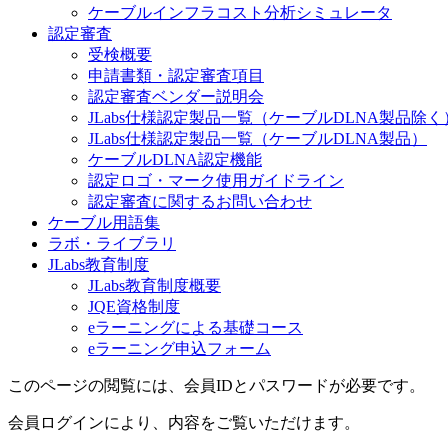
ケーブルインフラコスト分析シミュレータ
認定審査
受検概要
申請書類・認定審査項目
認定審査ベンダー説明会
JLabs仕様認定製品一覧（ケーブルDLNA製品除く
JLabs仕様認定製品一覧（ケーブルDLNA製品）
ケーブルDLNA認定機能
認定ロゴ・マーク使用ガイドライン
認定審査に関するお問い合わせ
ケーブル用語集
ラボ・ライブラリ
JLabs教育制度
JLabs教育制度概要
JQE資格制度
eラーニングによる基礎コース
eラーニング申込フォーム
このページの閲覧には、会員IDとパスワードが必要です。
会員ログインにより、内容をご覧いただけます。