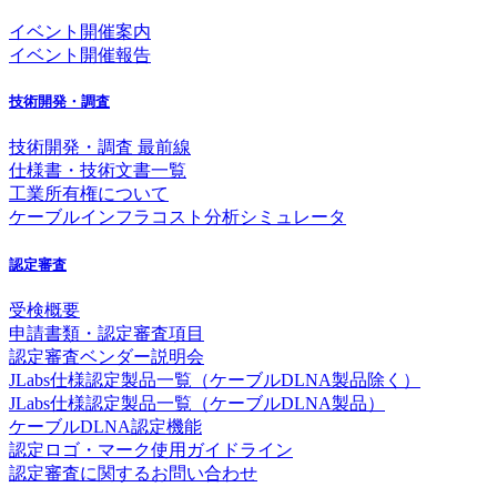
イベント開催案内
イベント開催報告
技術開発・調査
技術開発・調査 最前線
仕様書・技術文書一覧
工業所有権について
ケーブルインフラコスト分析シミュレータ
認定審査
受検概要
申請書類・認定審査項目
認定審査ベンダー説明会
JLabs仕様認定製品一覧（ケーブルDLNA製品除く）
JLabs仕様認定製品一覧（ケーブルDLNA製品）
ケーブルDLNA認定機能
認定ロゴ・マーク使用ガイドライン
認定審査に関するお問い合わせ