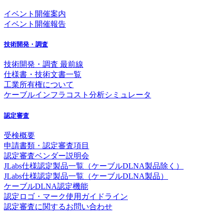
イベント開催案内
イベント開催報告
技術開発・調査
技術開発・調査 最前線
仕様書・技術文書一覧
工業所有権について
ケーブルインフラコスト分析シミュレータ
認定審査
受検概要
申請書類・認定審査項目
認定審査ベンダー説明会
JLabs仕様認定製品一覧（ケーブルDLNA製品除く）
JLabs仕様認定製品一覧（ケーブルDLNA製品）
ケーブルDLNA認定機能
認定ロゴ・マーク使用ガイドライン
認定審査に関するお問い合わせ