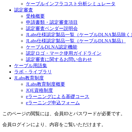
ケーブルインフラコスト分析シミュレータ
認定審査
受検概要
申請書類・認定審査項目
認定審査ベンダー説明会
JLabs仕様認定製品一覧（ケーブルDLNA製品除く
JLabs仕様認定製品一覧（ケーブルDLNA製品）
ケーブルDLNA認定機能
認定ロゴ・マーク使用ガイドライン
認定審査に関するお問い合わせ
ケーブル用語集
ラボ・ライブラリ
JLabs教育制度
JLabs教育制度概要
JQE資格制度
eラーニングによる基礎コース
eラーニング申込フォーム
このページの閲覧には、会員IDとパスワードが必要です。
会員ログインにより、内容をご覧いただけます。