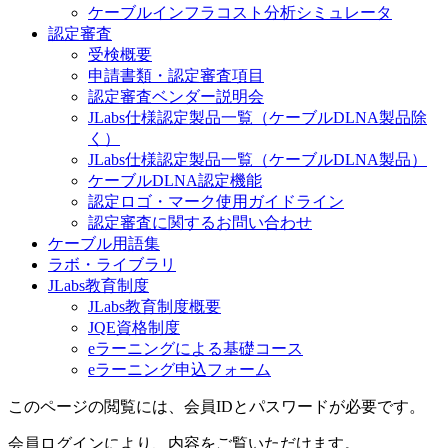
ケーブルインフラコスト分析シミュレータ
認定審査
受検概要
申請書類・認定審査項目
認定審査ベンダー説明会
JLabs仕様認定製品一覧（ケーブルDLNA製品除
く）
JLabs仕様認定製品一覧（ケーブルDLNA製品）
ケーブルDLNA認定機能
認定ロゴ・マーク使用ガイドライン
認定審査に関するお問い合わせ
ケーブル用語集
ラボ・ライブラリ
JLabs教育制度
JLabs教育制度概要
JQE資格制度
eラーニングによる基礎コース
eラーニング申込フォーム
このページの閲覧には、会員IDとパスワードが必要です。
会員ログインにより、内容をご覧いただけます。