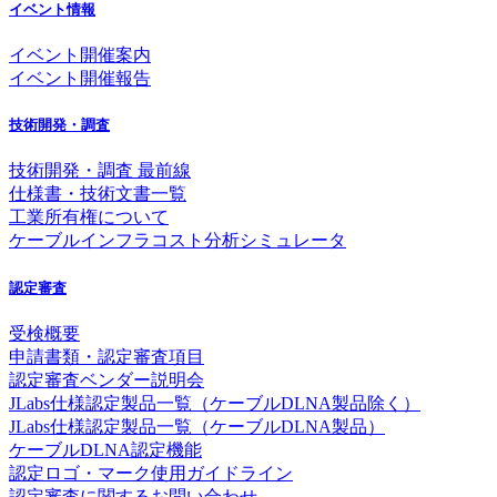
イベント情報
イベント開催案内
イベント開催報告
技術開発・調査
技術開発・調査 最前線
仕様書・技術文書一覧
工業所有権について
ケーブルインフラコスト分析シミュレータ
認定審査
受検概要
申請書類・認定審査項目
認定審査ベンダー説明会
JLabs仕様認定製品一覧（ケーブルDLNA製品除く）
JLabs仕様認定製品一覧（ケーブルDLNA製品）
ケーブルDLNA認定機能
認定ロゴ・マーク使用ガイドライン
認定審査に関するお問い合わせ