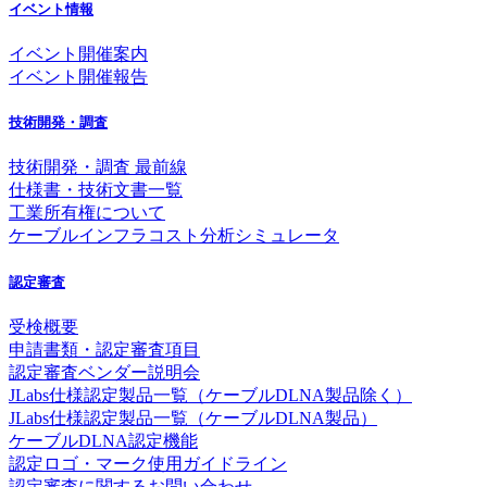
イベント情報
イベント開催案内
イベント開催報告
技術開発・調査
技術開発・調査 最前線
仕様書・技術文書一覧
工業所有権について
ケーブルインフラコスト分析シミュレータ
認定審査
受検概要
申請書類・認定審査項目
認定審査ベンダー説明会
JLabs仕様認定製品一覧（ケーブルDLNA製品除く）
JLabs仕様認定製品一覧（ケーブルDLNA製品）
ケーブルDLNA認定機能
認定ロゴ・マーク使用ガイドライン
認定審査に関するお問い合わせ