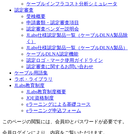
ケーブルインフラコスト分析シミュレータ
認定審査
受検概要
申請書類・認定審査項目
認定審査ベンダー説明会
JLabs仕様認定製品一覧（ケーブルDLNA製品除
く）
JLabs仕様認定製品一覧（ケーブルDLNA製品）
ケーブルDLNA認定機能
認定ロゴ・マーク使用ガイドライン
認定審査に関するお問い合わせ
ケーブル用語集
ラボ・ライブラリ
JLabs教育制度
JLabs教育制度概要
JQE資格制度
eラーニングによる基礎コース
eラーニング申込フォーム
このページの閲覧には、会員IDとパスワードが必要です。
会員ログインにより、内容をご覧いただけます。