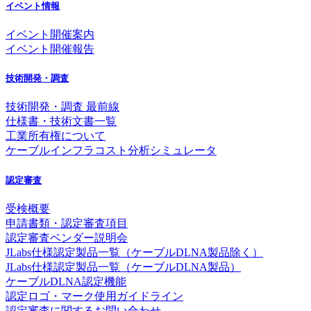
イベント情報
イベント開催案内
イベント開催報告
技術開発・調査
技術開発・調査 最前線
仕様書・技術文書一覧
工業所有権について
ケーブルインフラコスト分析シミュレータ
認定審査
受検概要
申請書類・認定審査項目
認定審査ベンダー説明会
JLabs仕様認定製品一覧（ケーブルDLNA製品除く）
JLabs仕様認定製品一覧（ケーブルDLNA製品）
ケーブルDLNA認定機能
認定ロゴ・マーク使用ガイドライン
認定審査に関するお問い合わせ