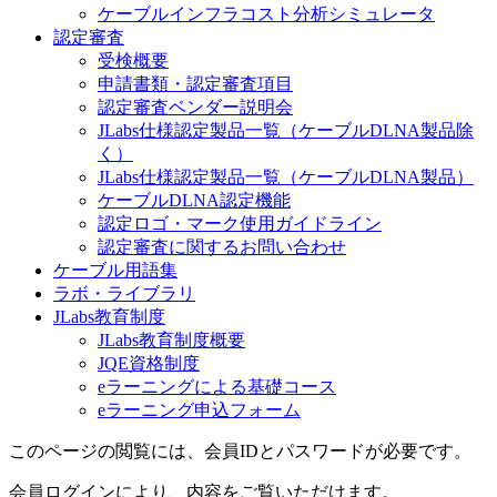
ケーブルインフラコスト分析シミュレータ
認定審査
受検概要
申請書類・認定審査項目
認定審査ベンダー説明会
JLabs仕様認定製品一覧（ケーブルDLNA製品除
く）
JLabs仕様認定製品一覧（ケーブルDLNA製品）
ケーブルDLNA認定機能
認定ロゴ・マーク使用ガイドライン
認定審査に関するお問い合わせ
ケーブル用語集
ラボ・ライブラリ
JLabs教育制度
JLabs教育制度概要
JQE資格制度
eラーニングによる基礎コース
eラーニング申込フォーム
このページの閲覧には、会員IDとパスワードが必要です。
会員ログインにより、内容をご覧いただけます。