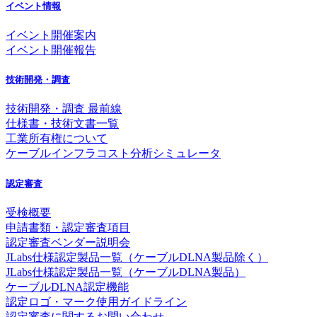
イベント情報
イベント開催案内
イベント開催報告
技術開発・調査
技術開発・調査 最前線
仕様書・技術文書一覧
工業所有権について
ケーブルインフラコスト分析シミュレータ
認定審査
受検概要
申請書類・認定審査項目
認定審査ベンダー説明会
JLabs仕様認定製品一覧（ケーブルDLNA製品除く）
JLabs仕様認定製品一覧（ケーブルDLNA製品）
ケーブルDLNA認定機能
認定ロゴ・マーク使用ガイドライン
認定審査に関するお問い合わせ