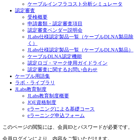
ケーブルインフラコスト分析シミュレータ
認定審査
受検概要
申請書類・認定審査項目
認定審査ベンダー説明会
JLabs仕様認定製品一覧（ケーブルDLNA製品除
く）
JLabs仕様認定製品一覧（ケーブルDLNA製品）
ケーブルDLNA認定機能
認定ロゴ・マーク使用ガイドライン
認定審査に関するお問い合わせ
ケーブル用語集
ラボ・ライブラリ
JLabs教育制度
JLabs教育制度概要
JQE資格制度
eラーニングによる基礎コース
eラーニング申込フォーム
このページの閲覧には、会員IDとパスワードが必要です。
会員ログインにより、内容をご覧いただけます。