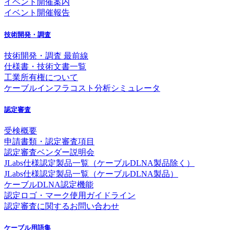
イベント開催案内
イベント開催報告
技術開発・調査
技術開発・調査 最前線
仕様書・技術文書一覧
工業所有権について
ケーブルインフラコスト分析シミュレータ
認定審査
受検概要
申請書類・認定審査項目
認定審査ベンダー説明会
JLabs仕様認定製品一覧（ケーブルDLNA製品除く）
JLabs仕様認定製品一覧（ケーブルDLNA製品）
ケーブルDLNA認定機能
認定ロゴ・マーク使用ガイドライン
認定審査に関するお問い合わせ
ケーブル用語集