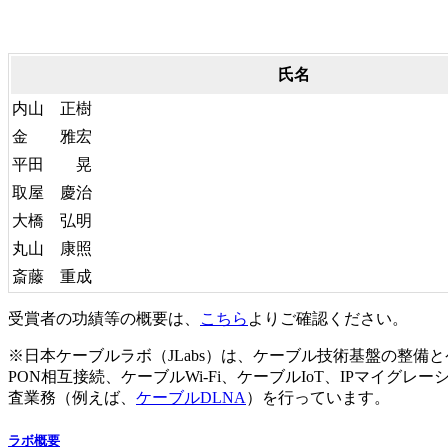
氏名
内山 正樹
金 雅宏
平田 晃
取屋 慶治
大橋 弘明
丸山 康照
斎藤 重成
受賞者の功績等の概要は、
こちら
よりご確認ください。
※日本ケーブルラボ（JLabs）は、ケーブル技術基盤の整備とケーブル
PON相互接続、ケーブルWi-Fi、ケーブルIoT、IPマ
査業務（例えば、
ケーブルDLNA
）を行っています。
ラボ概要