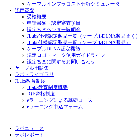
ケーブルインフラコスト分析シミュレータ
認定審査
受検概要
申請書類・認定審査項目
認定審査ベンダー説明会
JLabs仕様認定製品一覧（ケーブルDLNA製品除く
JLabs仕様認定製品一覧（ケーブルDLNA製品）
ケーブルDLNA認定機能
認定ロゴ・マーク使用ガイドライン
認定審査に関するお問い合わせ
ケーブル用語集
ラボ・ライブラリ
JLabs教育制度
JLabs教育制度概要
JQE資格制度
eラーニングによる基礎コース
eラーニング申込フォーム
ラボニュース
ラボレポート