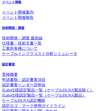
イベント情報
イベント開催案内
イベント開催報告
技術開発・調査
技術開発・調査 最前線
仕様書・技術文書一覧
工業所有権について
ケーブルインフラコスト分析シミュレータ
認定審査
受検概要
申請書類・認定審査項目
認定審査ベンダー説明会
JLabs仕様認定製品一覧（ケーブルDLNA製品除く）
JLabs仕様認定製品一覧（ケーブルDLNA製品）
ケーブルDLNA認定機能
認定ロゴ・マーク使用ガイドライン
認定審査に関するお問い合わせ