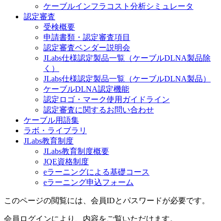
ケーブルインフラコスト分析シミュレータ
認定審査
受検概要
申請書類・認定審査項目
認定審査ベンダー説明会
JLabs仕様認定製品一覧（ケーブルDLNA製品除
く）
JLabs仕様認定製品一覧（ケーブルDLNA製品）
ケーブルDLNA認定機能
認定ロゴ・マーク使用ガイドライン
認定審査に関するお問い合わせ
ケーブル用語集
ラボ・ライブラリ
JLabs教育制度
JLabs教育制度概要
JQE資格制度
eラーニングによる基礎コース
eラーニング申込フォーム
このページの閲覧には、会員IDとパスワードが必要です。
会員ログインにより、内容をご覧いただけます。