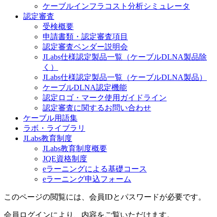
ケーブルインフラコスト分析シミュレータ
認定審査
受検概要
申請書類・認定審査項目
認定審査ベンダー説明会
JLabs仕様認定製品一覧（ケーブルDLNA製品除
く）
JLabs仕様認定製品一覧（ケーブルDLNA製品）
ケーブルDLNA認定機能
認定ロゴ・マーク使用ガイドライン
認定審査に関するお問い合わせ
ケーブル用語集
ラボ・ライブラリ
JLabs教育制度
JLabs教育制度概要
JQE資格制度
eラーニングによる基礎コース
eラーニング申込フォーム
このページの閲覧には、会員IDとパスワードが必要です。
会員ログインにより、内容をご覧いただけます。