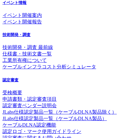
イベント情報
イベント開催案内
イベント開催報告
技術開発・調査
技術開発・調査 最前線
仕様書・技術文書一覧
工業所有権について
ケーブルインフラコスト分析シミュレータ
認定審査
受検概要
申請書類・認定審査項目
認定審査ベンダー説明会
JLabs仕様認定製品一覧（ケーブルDLNA製品除く）
JLabs仕様認定製品一覧（ケーブルDLNA製品）
ケーブルDLNA認定機能
認定ロゴ・マーク使用ガイドライン
認定審査に関するお問い合わせ