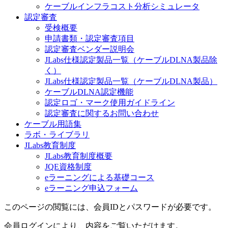
ケーブルインフラコスト分析シミュレータ
認定審査
受検概要
申請書類・認定審査項目
認定審査ベンダー説明会
JLabs仕様認定製品一覧（ケーブルDLNA製品除
く）
JLabs仕様認定製品一覧（ケーブルDLNA製品）
ケーブルDLNA認定機能
認定ロゴ・マーク使用ガイドライン
認定審査に関するお問い合わせ
ケーブル用語集
ラボ・ライブラリ
JLabs教育制度
JLabs教育制度概要
JQE資格制度
eラーニングによる基礎コース
eラーニング申込フォーム
このページの閲覧には、会員IDとパスワードが必要です。
会員ログインにより、内容をご覧いただけます。