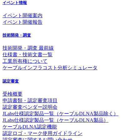
イベント情報
イベント開催案内
イベント開催報告
技術開発・調査
技術開発・調査 最前線
仕様書・技術文書一覧
工業所有権について
ケーブルインフラコスト分析シミュレータ
認定審査
受検概要
申請書類・認定審査項目
認定審査ベンダー説明会
JLabs仕様認定製品一覧（ケーブルDLNA製品除く）
JLabs仕様認定製品一覧（ケーブルDLNA製品）
ケーブルDLNA認定機能
認定ロゴ・マーク使用ガイドライン
認定審査に関するお問い合わせ