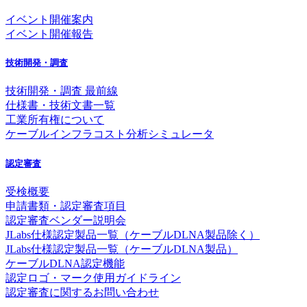
イベント開催案内
イベント開催報告
技術開発・調査
技術開発・調査 最前線
仕様書・技術文書一覧
工業所有権について
ケーブルインフラコスト分析シミュレータ
認定審査
受検概要
申請書類・認定審査項目
認定審査ベンダー説明会
JLabs仕様認定製品一覧（ケーブルDLNA製品除く）
JLabs仕様認定製品一覧（ケーブルDLNA製品）
ケーブルDLNA認定機能
認定ロゴ・マーク使用ガイドライン
認定審査に関するお問い合わせ