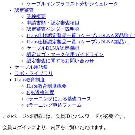
ケーブルインフラコスト分析シミュレータ
認定審査
受検概要
申請書類・認定審査項目
認定審査ベンダー説明会
JLabs仕様認定製品一覧（ケーブルDLNA製品除く
JLabs仕様認定製品一覧（ケーブルDLNA製品）
ケーブルDLNA認定機能
認定ロゴ・マーク使用ガイドライン
認定審査に関するお問い合わせ
ケーブル用語集
ラボ・ライブラリ
JLabs教育制度
JLabs教育制度概要
JQE資格制度
eラーニングによる基礎コース
eラーニング申込フォーム
このページの閲覧には、会員IDとパスワードが必要です。
会員ログインにより、内容をご覧いただけます。