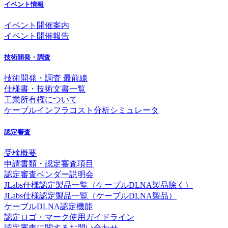
イベント情報
イベント開催案内
イベント開催報告
技術開発・調査
技術開発・調査 最前線
仕様書・技術文書一覧
工業所有権について
ケーブルインフラコスト分析シミュレータ
認定審査
受検概要
申請書類・認定審査項目
認定審査ベンダー説明会
JLabs仕様認定製品一覧（ケーブルDLNA製品除く）
JLabs仕様認定製品一覧（ケーブルDLNA製品）
ケーブルDLNA認定機能
認定ロゴ・マーク使用ガイドライン
認定審査に関するお問い合わせ