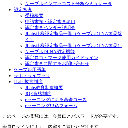
ケーブルインフラコスト分析シミュレータ
認定審査
受検概要
申請書類・認定審査項目
認定審査ベンダー説明会
JLabs仕様認定製品一覧（ケーブルDLNA製品除
く）
JLabs仕様認定製品一覧（ケーブルDLNA製品）
ケーブルDLNA認定機能
認定ロゴ・マーク使用ガイドライン
認定審査に関するお問い合わせ
ケーブル用語集
ラボ・ライブラリ
JLabs教育制度
JLabs教育制度概要
JQE資格制度
eラーニングによる基礎コース
eラーニング申込フォーム
このページの閲覧には、会員IDとパスワードが必要です。
会員ログインにより、内容をご覧いただけます。