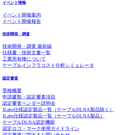
イベント情報
イベント開催案内
イベント開催報告
技術開発・調査
技術開発・調査 最前線
仕様書・技術文書一覧
工業所有権について
ケーブルインフラコスト分析シミュレータ
認定審査
受検概要
申請書類・認定審査項目
認定審査ベンダー説明会
JLabs仕様認定製品一覧（ケーブルDLNA製品除く）
JLabs仕様認定製品一覧（ケーブルDLNA製品）
ケーブルDLNA認定機能
認定ロゴ・マーク使用ガイドライン
認定審査に関するお問い合わせ