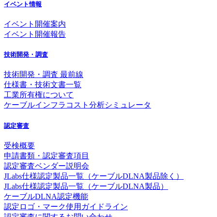
イベント情報
イベント開催案内
イベント開催報告
技術開発・調査
技術開発・調査 最前線
仕様書・技術文書一覧
工業所有権について
ケーブルインフラコスト分析シミュレータ
認定審査
受検概要
申請書類・認定審査項目
認定審査ベンダー説明会
JLabs仕様認定製品一覧（ケーブルDLNA製品除く）
JLabs仕様認定製品一覧（ケーブルDLNA製品）
ケーブルDLNA認定機能
認定ロゴ・マーク使用ガイドライン
認定審査に関するお問い合わせ