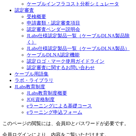
ケーブルインフラコスト分析シミュレータ
認定審査
受検概要
申請書類・認定審査項目
認定審査ベンダー説明会
JLabs仕様認定製品一覧（ケーブルDLNA製品除
く）
JLabs仕様認定製品一覧（ケーブルDLNA製品）
ケーブルDLNA認定機能
認定ロゴ・マーク使用ガイドライン
認定審査に関するお問い合わせ
ケーブル用語集
ラボ・ライブラリ
JLabs教育制度
JLabs教育制度概要
JQE資格制度
eラーニングによる基礎コース
eラーニング申込フォーム
このページの閲覧には、会員IDとパスワードが必要です。
会員ログインにより、内容をご覧いただけます。