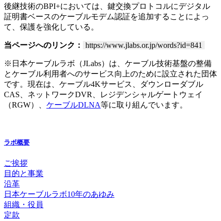
後継技術のBPI+においては、鍵交換プロトコルにデジタル
証明書ベースのケーブルモデム認証を追加することによっ
て、保護を強化している。
当ページへのリンク：
https://www.jlabs.or.jp/words?id=841
※日本ケーブルラボ（JLabs）は、ケーブル技術基盤の整備
とケーブル利用者へのサービス向上のために設立された団体
です。現在は、ケーブル4Kサービス、ダウンローダブル
CAS、ネットワークDVR、レジデンシャルゲートウェイ
（RGW）、
ケーブルDLNA
等に取り組んでいます。
ラボ概要
ご挨拶
目的と事業
沿革
日本ケーブルラボ10年のあゆみ
組織・役員
定款