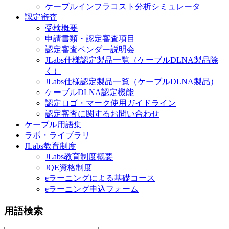
ケーブルインフラコスト分析シミュレータ
認定審査
受検概要
申請書類・認定審査項目
認定審査ベンダー説明会
JLabs仕様認定製品一覧（ケーブルDLNA製品除
く）
JLabs仕様認定製品一覧（ケーブルDLNA製品）
ケーブルDLNA認定機能
認定ロゴ・マーク使用ガイドライン
認定審査に関するお問い合わせ
ケーブル用語集
ラボ・ライブラリ
JLabs教育制度
JLabs教育制度概要
JQE資格制度
eラーニングによる基礎コース
eラーニング申込フォーム
用語検索