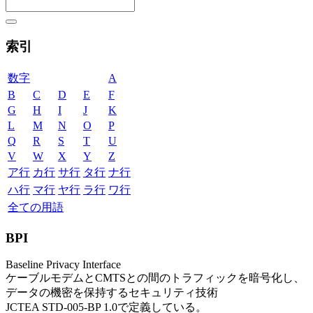
索引
数字
A
B
C
D
E
F
G
H
I
J
K
L
M
N
O
P
Q
R
S
T
U
V
W
X
Y
Z
ア行
カ行
サ行
タ行
ナ行
ハ行
マ行
ヤ行
ラ行
ワ行
全ての用語
BPI
Baseline Privacy Interface
ケーブルモデムとCMTSとの間のトラフィックを暗号化し、
データの機密を保持するセキュリティ技術
JCTEA STD-005-BP 1.0で定義している。