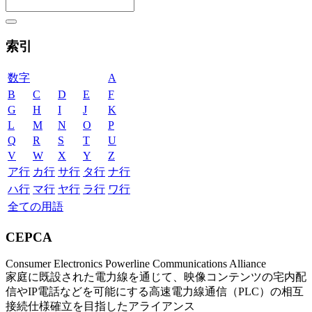
索引
数字
A
B
C
D
E
F
G
H
I
J
K
L
M
N
O
P
Q
R
S
T
U
V
W
X
Y
Z
ア行
カ行
サ行
タ行
ナ行
ハ行
マ行
ヤ行
ラ行
ワ行
全ての用語
CEPCA
Consumer Electronics Powerline Communications Alliance
家庭に既設された電力線を通じて、映像コンテンツの宅内配
信やIP電話などを可能にする高速電力線通信（PLC）の相互
接続仕様確立を目指したアライアンス