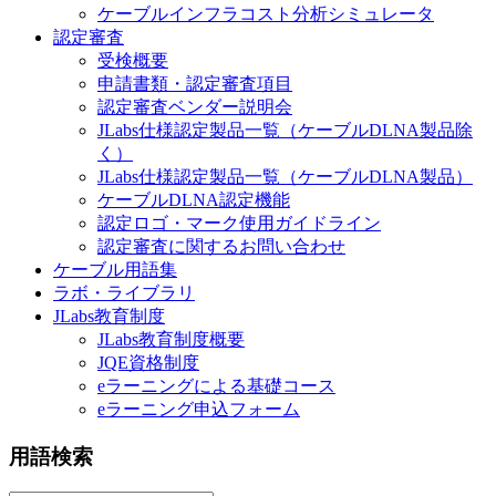
ケーブルインフラコスト分析シミュレータ
認定審査
受検概要
申請書類・認定審査項目
認定審査ベンダー説明会
JLabs仕様認定製品一覧（ケーブルDLNA製品除
く）
JLabs仕様認定製品一覧（ケーブルDLNA製品）
ケーブルDLNA認定機能
認定ロゴ・マーク使用ガイドライン
認定審査に関するお問い合わせ
ケーブル用語集
ラボ・ライブラリ
JLabs教育制度
JLabs教育制度概要
JQE資格制度
eラーニングによる基礎コース
eラーニング申込フォーム
用語検索