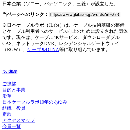
日本企業（ソニー、パナソニック、三菱）が設立した。
当ページへのリンク：
https://www.jlabs.or.jp/words?id=273
※日本ケーブルラボ（JLabs）は、ケーブル技術基盤の整備
とケーブル利用者へのサービス向上のために設立された団体
です。現在は、ケーブル4Kサービス、ダウンローダブル
CAS、ネットワークDVR、レジデンシャルゲートウェイ
（RGW）、
ケーブルDLNA
等に取り組んでいます。
ラボ概要
ご挨拶
目的と事業
沿革
日本ケーブルラボ10年のあゆみ
組織・役員
定款
アクセスマップ
会員一覧