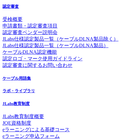
認定審査
受検概要
申請書類・認定審査項目
認定審査ベンダー説明会
JLabs仕様認定製品一覧（ケーブルDLNA製品除く）
JLabs仕様認定製品一覧（ケーブルDLNA製品）
ケーブルDLNA認定機能
認定ロゴ・マーク使用ガイドライン
認定審査に関するお問い合わせ
ケーブル用語集
ラボ・ライブラリ
JLabs教育制度
JLabs教育制度概要
JQE資格制度
eラーニングによる基礎コース
eラーニング申込フォーム