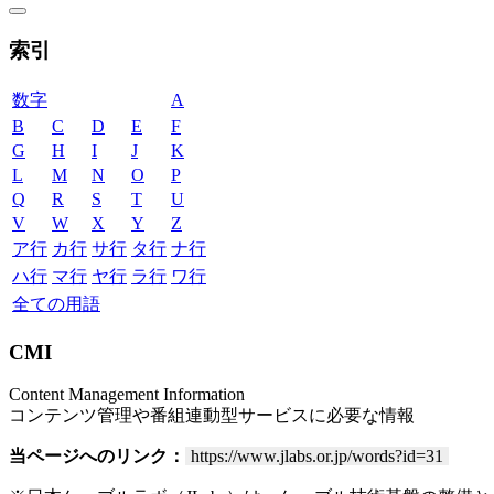
索引
数字
A
B
C
D
E
F
G
H
I
J
K
L
M
N
O
P
Q
R
S
T
U
V
W
X
Y
Z
ア行
カ行
サ行
タ行
ナ行
ハ行
マ行
ヤ行
ラ行
ワ行
全ての用語
CMI
Content Management Information
コンテンツ管理や番組連動型サービスに必要な情報
当ページへのリンク：
https://www.jlabs.or.jp/words?id=31