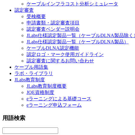
ケーブルインフラコスト分析シミュレータ
認定審査
受検概要
申請書類・認定審査項目
認定審査ベンダー説明会
JLabs仕様認定製品一覧（ケーブルDLNA製品除く
JLabs仕様認定製品一覧（ケーブルDLNA製品）
ケーブルDLNA認定機能
認定ロゴ・マーク使用ガイドライン
認定審査に関するお問い合わせ
ケーブル用語集
ラボ・ライブラリ
JLabs教育制度
JLabs教育制度概要
JQE資格制度
eラーニングによる基礎コース
eラーニング申込フォーム
用語検索