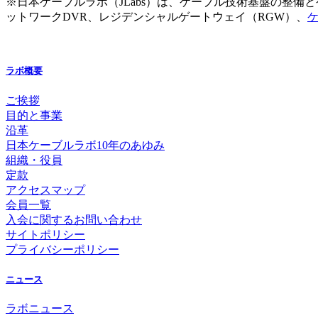
※日本ケーブルラボ（JLabs）は、ケーブル技術基盤の整
ットワークDVR、レジデンシャルゲートウェイ（RGW）、
ケ
ラボ概要
ご挨拶
目的と事業
沿革
日本ケーブルラボ10年のあゆみ
組織・役員
定款
アクセスマップ
会員一覧
入会に関するお問い合わせ
サイトポリシー
プライバシーポリシー
ニュース
ラボニュース